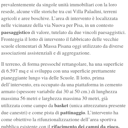
prevalentemente da singole unità immobiliari con la loro
resede, alcune ville storiche tra cui Villa Paladini, terreni
agricoli e aree boschive. L’area di intervento è localizzata
nelle vicinanze della via Nuova per Pisa, in un contesto
paesaggistico
di valore, tutelato da due vincoli paesaggistici.
Fronteggia il lotto di intervento il fabbricato delle vecchie
scuole elementari di Massa Pisana oggi utilizzato da diverse
associazioni assistenziali e di aggregazione.
Il terreno, di forma pressoché rettangolare, ha una superficie
di 6.597 mq e si sviluppa con una superficie prettamente
pianeggiante lungo via delle Scuole. Il lotto, prima
dell’intervento, era occupato da una piattaforma in cemento
armato (spessore variabile dai 30 ai 50 cm.) di lunghezza
massima 56 metri e larghezza massima 30 metri, già
basket
utilizzata come campo da
(unica attrezzatura presente
pattinaggio
due canestri) e come pista di
. L’intervento ha
come obiettivo la rifunzionalizzazione dell’area sportiva
rifacimento dei campi da gioco,
pubblica esistente con il