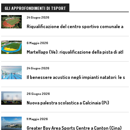
GLI APPROFONDIMENTI DI TSPORT
24 Giugno 2026
R
iqualificazione del centro sportivo comunale a Bresso (Mi)
6 Maggio 2026
M
artellago (Ve): riqualificazione della pista di atletica
24 Giugno 2026
I
l benessere acustico negli impianti natatori: le soluzioni Celenit
26 Giugno 2026
Nuova palestra scolastica a Calcinaia (Pi)
11 Maggio 2026
Greater Bay Area Sports Centre a Canton (Cina)