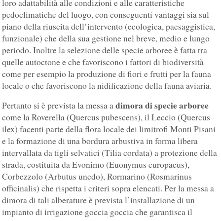
loro adattabilità alle condizioni e alle caratteristiche
pedoclimatiche del luogo, con conseguenti vantaggi sia sul
piano della riuscita dell’intervento (ecologica, paesaggistica,
funzionale) che della sua gestione nel breve, medio e lungo
periodo. Inoltre la selezione delle specie arboree è fatta tra
quelle autoctone e che favoriscono i fattori di biodiversità
come per esempio la produzione di fiori e frutti per la fauna
locale o che favoriscono la nidificazione della fauna aviaria.
dimora di specie arboree
Pertanto si è prevista la messa a
come la Roverella (Quercus pubescens), il Leccio (Quercus
ilex) facenti parte della flora locale dei limitrofi Monti Pisani
e la formazione di una bordura arbustiva in forma libera
intervallata da tigli selvatici (Tilia cordata) a protezione della
strada, costituita da Evonimo (Euonymus europaeus),
Corbezzolo (Arbutus unedo), Rormarino (Rosmarinus
officinalis) che rispetta i criteri sopra elencati. Per la messa a
dimora di tali alberature è prevista l’installazione di un
impianto di irrigazione goccia goccia che garantisca il