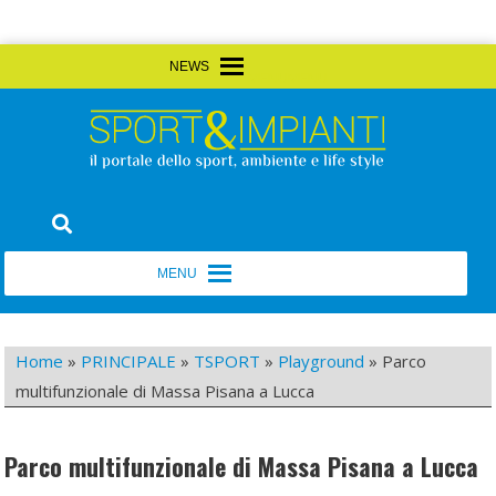
Skip
MENU
MENU
to
content
Sport&Impianti
notizie, prodotti, aziende dello sport facility
MENU
MENU
Home
»
PRINCIPALE
»
TSPORT
»
Playground
»
Parco
multifunzionale di Massa Pisana a Lucca
Parco multifunzionale di Massa Pisana a Lucca