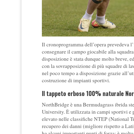
Il cronoprogramma dell’opera prevedeva l’ini
consegnare il campo giocabile alla squadra 
disposizione è stata dunque molto breve, e
con la sovrapposizione di più squadre di la
nel poco tempo a disposizione grazie all’uti
costruzione di impianti sportivi.
Il tappeto erboso 100% naturale No
NorthBridge è una Bermudagrass ibrida ster
University. È utilizzata in campi sportivi e 
elevato nelle classifiche NTEP (National Tu
recupero dei danni (migliore rispetto a Lat
ha alcuni importanti punti di forza: è molto