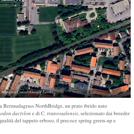
y Mantova Center (Google Earth).
 la Bermudagrass NorthBridge, un prato ibrido nato
odon dactylon
. transvaalensis
e di C
, selezionato dai breeder
ualità del tappeto erboso, il precoce spring green-up e