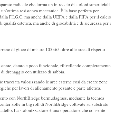
parato radicale che forma un intreccio di stoloni superficiali
e un’ottima resistenza meccanica. È la base perfetta per
 dalla F.I.G.C. ma anche dalla UEFA e dalla FIFA per il calcio
i qualità estetica, ma anche di giocabilità e di sicurezza per i
erreno di gioco di misure 105×65 oltre alle aree di rispetto
sistente, datato e poco funzionale, rilivellando completamente
e di drenaggio con utilizzo di sabbia.
e tracciata valorizzando le aree esterne così da creare zone
giche per lavori di allenamento pesante e parte atletica.
imento con NorthBridge bermudagrass, mediante la tecnica
center zolle in big roll di NorthBridge coltivate su substrato
Paradello. La stolonizzazione è una operazione che consente