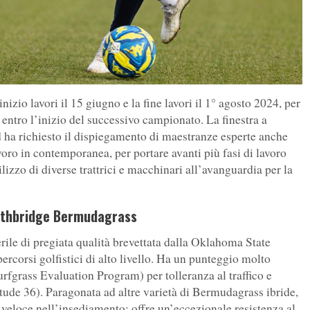
zio lavori il 15 giugno e la fine lavori il 1° agosto 2024, per
entro l’inizio del successivo campionato. La finestra a
d ha richiesto il dispiegamento di maestranze esperte anche
voro in contemporanea, per portare avanti più fasi di lavoro
lizzo di diverse trattrici e macchinari all’avanguardia per la
rthbridge Bermudagrass
ile di pregiata qualità brevettata dalla Oklahoma State
percorsi golfistici di alto livello. Ha un punteggio molto
rfgrass Evaluation Program) per tolleranza al traffico e
itude 36). Paragonata ad altre varietà di Bermudagrass ibride,
 veloce nell’insediamento; offre un’eccezionale resistenza al