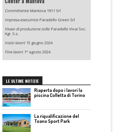
Center a Mantova
Committente
: Mantova 1911 Srl
Impresa esecutrice
: Paradello Green Srl
Vivaio di produzione zolle
: Paradello Vivai Soc.
Agr. S.s.
Inizio lavori
: 15 giugno 2024
Fine lavori
: 1° agosto 2024
LE ULTIME NOTIZIE
Riaperta dopo i lavori la
piscina Colletta di Torino
La riqualificazione del
Toano Sport Park