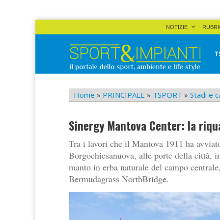
Skip
NOTIZIE
RUBRI
to
content
T
Sport&Impianti
notizie, prodotti, aziende dello sport facility
Home
»
PRINCIPALE
»
TSPORT
»
Stadi e c
Sinergy Mantova Center: la riqua
Tra i lavori che il Mantova 1911 ha avviato
Borgochiesanuova, alle porte della città, i
manto in erba naturale del campo centrale,
Bermudagrass NorthBridge.