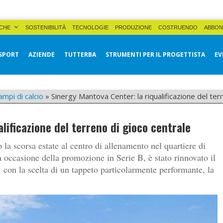
CHE
SOSTENIBILITÀ
TECNOLOGIE
PRODUZIONE
COSTRUENDO
ABBON
SPORT
AZIENDE
TUTTERBA
STRUMENTI PER IL PROGETTISTA
EV
ampi di calcio
»
Sinergy Mantova Center: la riqualificazione del ter
lificazione del terreno di gioco centrale
 la scorsa estate al centro di allenamento nel quartiere di
n occasione della promozione in Serie B, è stato rinnovato il
 con la scelta di un tappeto particolarmente performante, la