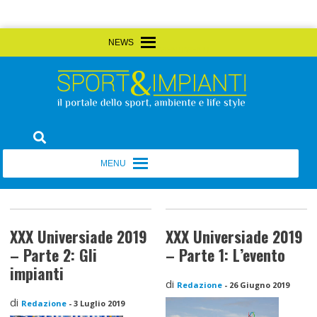
Skip
MENU
MENU
to
content
Sport&Impianti
notizie, prodotti, aziende dello sport facility
MENU
MENU
XXX Universiade 2019
XXX Universiade 2019
– Parte 2: Gli
– Parte 1: L’evento
impianti
di
Redazione
-
26 Giugno 2019
di
Redazione
-
3 Luglio 2019