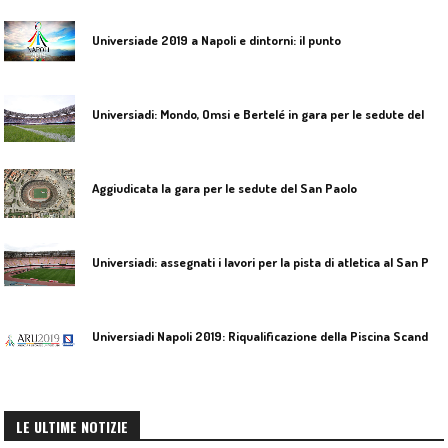
Universiade 2019 a Napoli e dintorni: il punto
U
niversiadi: Mondo, Omsi e Bertelé in gara per le sedute del San Paolo
Aggiudicata la gara per le sedute del San Paolo
U
niversiadi: assegnati i lavori per la pista di atletica al San Paolo
U
niversiadi Napoli 2019: Riqualificazione della Piscina Scandone
LE ULTIME NOTIZIE