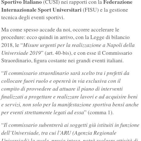
Sportivo Italiano
Federazione
(CUSI) nei rapporti con la
Internazionale Sport Universitari
(FISU) e la gestione
tecnica degli eventi sportivi.
Ma come spesso accade da noi, occorre accelerare le
procedure: ecco quindi in arrivo, con la Legge di bilancio
Misure urgenti per la realizzazione a Napoli della
2018, le “
Universiade 2019
” (art. 40-bis), e con esse il Commissario
Straordinario, figura costante nei grandi eventi italiani.
Il commissario straordinario sarà scelto tra i prefetti da
“
collocare fuori ruolo e opererà in via esclusiva con il
compito di provvedere ad attuare il piano di interventi
finalizzati a progettare e realizzare lavori e ad acquisire beni
e servizi, non solo per la manifestazione sportiva bensì anche
per eventi strettamente legati ad essa
” (comma 1).
Il commissario subentrerà ai soggetti giù istituiti in funzione
“
dell’Universiade, tra cui l’ARU (Agenzia Regionale
Universiadi) la quale, previa intesa, potrà svolgere attività di