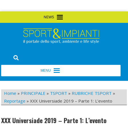
Skip
MENU
MENU
to
content
Sport&Impianti
notizie, prodotti, aziende dello sport facility
MENU
MENU
Home
»
PRINCIPALE
»
TSPORT
»
RUBRICHE TSPORT
»
Reportage
»
XXX Universiade 2019 – Parte 1: L’evento
XXX Universiade 2019 – Parte 1: L’evento