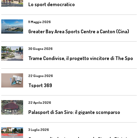
Lo sport democratico
11 Maggio 2026
Greater Bay Area Sports Centre a Canton (Cina)
30 Giugno 2026
T
rame Condivise, il progetto vincitore di The Sport District per Codroipo
22 Giugno 2026
Tsport 369
22 Aprile 2026
Palasport di San Siro: il gigante scomparso
3 Luglio 2026