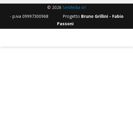
© 2026
SeiMedia srl
- p.iva 09997300968 Progetto
Bruno Grillini - Fabio
Passoni