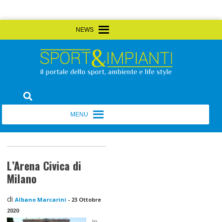
Skip
MENU
MENU
to
content
Sport&Impianti
notizie, prodotti, aziende dello sport facility
MENU
MENU
L’Arena Civica di
Milano
di
Albano Marcarini
-
23 Ottobre
2020
In