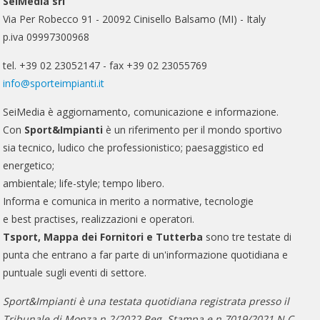
SeiMedia srl
Via Per Robecco 91 - 20092 Cinisello Balsamo (MI) - Italy
p.iva 09997300968
tel. +39 02 23052147 - fax +39 02 23055769
info@sporteimpianti.it
SeiMedia è aggiornamento, comunicazione e informazione.
Con
Sport&Impianti
è un riferimento per il mondo sportivo
sia tecnico, ludico che professionistico; paesaggistico ed
energetico;
ambientale; life-style; tempo libero.
Informa e comunica in merito a normative, tecnologie
e best practises, realizzazioni e operatori.
Tsport, Mappa dei Fornitori e Tutterba
sono tre testate di
punta che entrano a far parte di un'informazione quotidiana e
puntuale sugli eventi di settore.
Sport&Impianti è una testata quotidiana registrata presso il
Tribunale di Monza n.2/2022 Reg. Stampa e n.7019/2021 N.C..