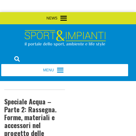
Skip
MENU
MENU
to
content
Sport&Impianti
notizie, prodotti, aziende dello sport facility
MENU
MENU
Speciale Acqua –
Parte 2: Rassegna.
Forme, materiali e
accessori nel
progetto delle