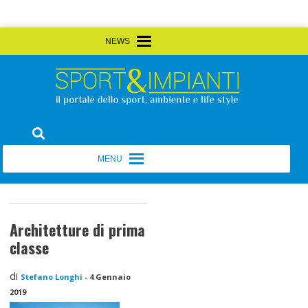
Skip
MENU
MENU
to
content
Sport&Impianti
notizie, prodotti, aziende dello sport facility
MENU
MENU
Architetture di prima
classe
di
Stefano Longhi
-
4 Gennaio
2019