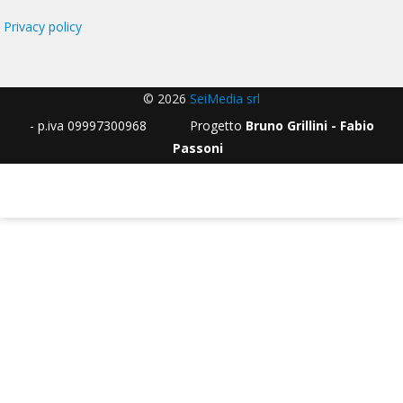
Privacy policy
© 2026
SeiMedia srl
- p.iva 09997300968 Progetto
Bruno Grillini - Fabio
Passoni