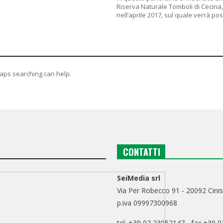
Riserva Naturale Tomboli di Cecina, 
nell’aprile 2017, sul quale verrà pos
haps searching can help.
CONTATTI
SeiMedia srl
Via Per Robecco 91 - 20092 Cinis
p.iva 09997300968
tel. +39 02 23052147 - fax +39 