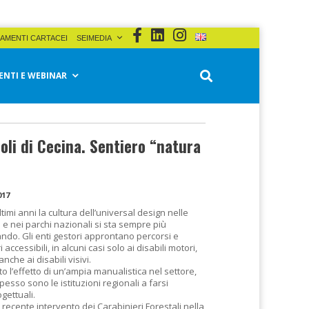
AMENTI CARTACEI
SEIMEDIA
ENTI E WEBINAR
li di Cecina. Sentiero “natura
017
ltimi anni la cultura dell’universal design nelle
 e nei parchi nazionali si sta sempre più
ando. Gli enti gestori approntano percorsi e
i accessibili, in alcuni casi solo ai disabili motori,
 anche ai disabili visivi.
o l’effetto di un’ampia manualistica nel settore,
esso sono le istituzioni regionali a farsi
ogettuali.
recente intervento dei Carabinieri Forestali nella