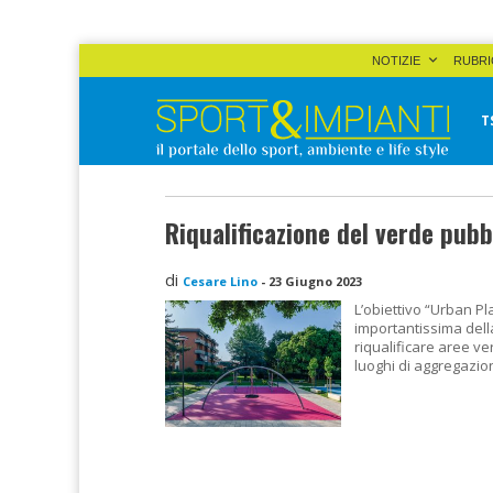
Skip
NOTIZIE
RUBRI
to
content
T
Sport&Impianti
notizie, prodotti, aziende dello sport facility
Riqualificazione del verde pubb
di
Cesare Lino
-
23 Giugno 2023
L’obiettivo “Urban P
importantissima della
riqualificare aree ve
luoghi di aggregazio