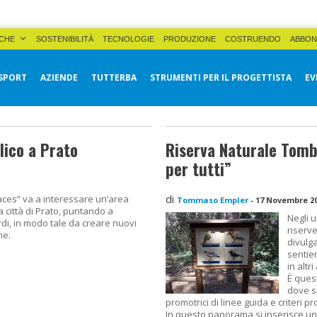
CHE
SOSTENIBILITÀ
TECNOLOGIE
PRODUZIONE
COSTRUENDO
ABBON
SPORT
AZIENDE
TUTTERBA
STRUMENTI PER IL PROGETTISTA
EV
lico a Prato
Riserva Naturale Tombo
per tutti”
di
laces” va a interessare un’area
Tommaso Empler
-
17 Novembre 2
 città di Prato, puntando a
Negli u
rdi, in modo tale da creare nuovi
riserve
ne.
divulg
sentier
in altri
È quest
dove sp
promotrici di linee guida e criteri pr
In questo panorama si inserisce un 