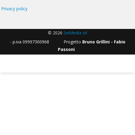
Privacy policy
© 2026
SeiMedia srl
- p.iva 09997300968 Progetto
Bruno Grillini - Fabio
Passoni