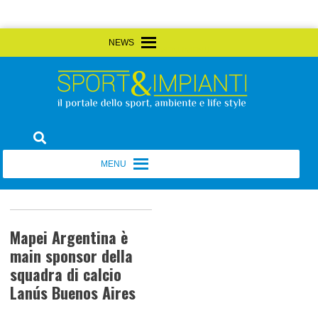
Skip
MENU
MENU
to
content
Sport&Impianti
notizie, prodotti, aziende dello sport facility
MENU
MENU
Mapei Argentina è
main sponsor della
squadra di calcio
Lanús Buenos Aires