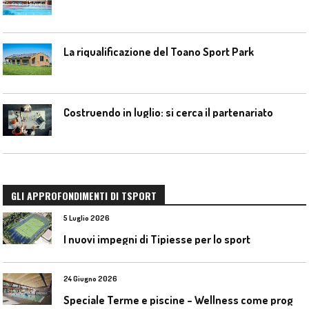
La riqualificazione del Toano Sport Park
Costruendo in luglio: si cerca il partenariato
GLI APPROFONDIMENTI DI TSPORT
5 Luglio 2026
I nuovi impegni di Tipiesse per lo sport
24 Giugno 2026
S
peciale Terme e piscine – Wellness come progetto contemporaneo