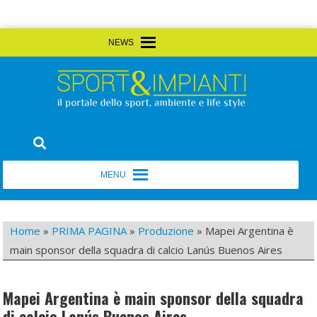
Skip
MENU
MENU
to
content
Sport&Impianti
notizie, prodotti, aziende dello sport facility
MENU
MENU
Home
»
PRIMA PAGINA
»
Produzione
»
Mapei Argentina è
main sponsor della squadra di calcio Lanús Buenos Aires
Mapei Argentina è main sponsor della squadra
di calcio Lanús Buenos Aires