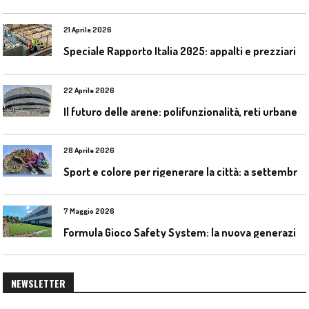
21 Aprile 2026
Speciale Rapporto Italia 2025: appalti e prezziari
22 Aprile 2026
I
l futuro delle arene: polifunzionalità, reti urbane e competizione globale
28 Aprile 2026
S
port e colore per rigenerare la città: a settembre il convegno COLORI URBANI al Mapei Stadium
7 Maggio 2026
F
ormula Gioco Safety System: la nuova generazione di pavimentazioni antitrauma
NEWSLETTER