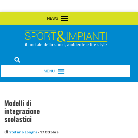
Skip
MENU
MENU
to
content
Sport&Impianti
notizie, prodotti, aziende dello sport facility
MENU
MENU
Modelli di
integrazione
scolastici
di
Stefano Longhi
-
17 Ottobre