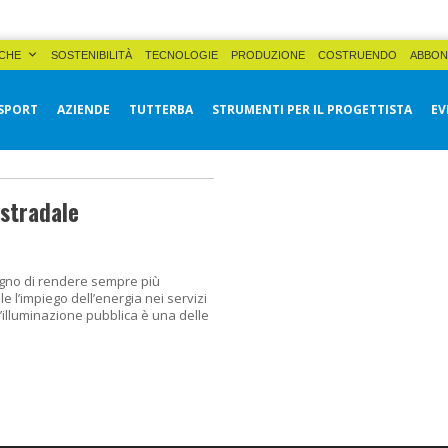
CHE
SOSTENIBILITÀ
TECNOLOGIE
PRODUZIONE
COSTRUENDO
ABBON
SPORT
AZIENDE
TUTTERBA
STRUMENTI PER IL PROGETTISTA
EV
 stradale
gno di rendere sempre più
le l’impiego dell’energia nei servizi
’illuminazione pubblica è una delle