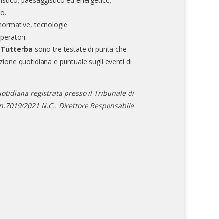
nistico; paesaggistico ed energetico;
ro.
normative, tecnologie
operatori.
e Tutterba
sono tre testate di punta che
zione quotidiana e puntuale sugli eventi di
otidiana registrata presso il Tribunale di
.7019/2021 N.C.. Direttore Responsabile