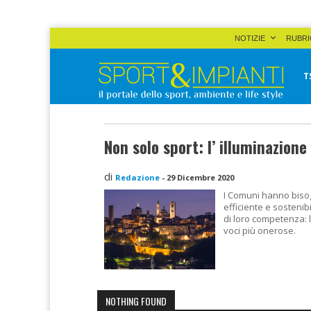
Skip
NOTIZIE
RUBRI
to
content
T
Sport&Impianti
notizie, prodotti, aziende dello sport facility
Non solo sport: l’ illuminazione
di
Redazione
-
29 Dicembre 2020
I Comuni hanno biso
efficiente e sostenibi
di loro competenza: l
voci più onerose.
NOTHING FOUND