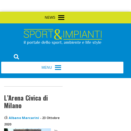
Skip
MENU
MENU
to
content
Sport&Impianti
notizie, prodotti, aziende dello sport facility
MENU
MENU
L’Arena Civica di
Milano
di
Albano Marcarini
-
23 Ottobre
2020
In