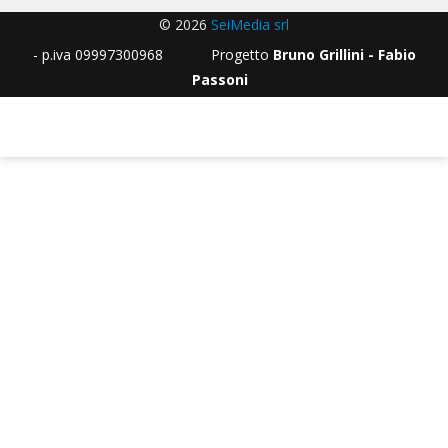
© 2026
SeiMedia srl
- p.iva 09997300968 Progetto
Bruno Grillini - Fabio
Passoni