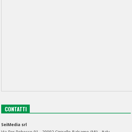
CONTATTI
SeiMedia srl
Via Per Robecco 91 - 20092 Cinisello Balsamo (MI) - Italy