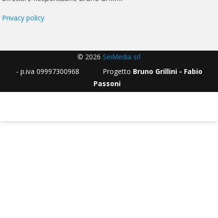
Privacy policy
© 2026
SeiMedia srl
- p.iva 09997300968 Progetto
Bruno Grillini - Fabio
Passoni