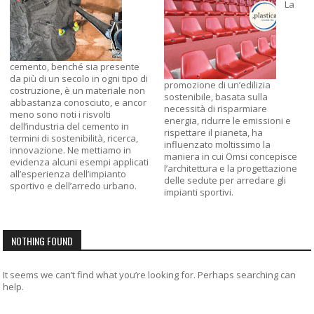
La
cemento, benché sia presente
da più di un secolo in ogni tipo di
promozione di un’edilizia
costruzione, è un materiale non
sostenibile, basata sulla
abbastanza conosciuto, e ancor
necessità di risparmiare
meno sono noti i risvolti
energia, ridurre le emissioni e
dell’industria del cemento in
rispettare il pianeta, ha
termini di sostenibilità, ricerca,
influenzato moltissimo la
innovazione. Ne mettiamo in
maniera in cui Omsi concepisce
evidenza alcuni esempi applicati
l’architettura e la progettazione
all’esperienza dell’impianto
delle sedute per arredare gli
sportivo e dell’arredo urbano.
impianti sportivi.
NOTHING FOUND
It seems we can’t find what you’re looking for. Perhaps searching can
help.