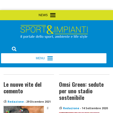
Skip
MENU
MENU
to
content
Sport&Impianti
notizie, prodotti, aziende dello sport facility
MENU
MENU
Le nuove vite del
Omsi Green: sedute
cemento
per uno stadio
sostenibile
di
Redazione
-
29 Dicembre 2021
di
Il
Redazione
-
14 Settembre 2020