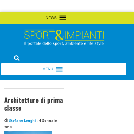
Skip
MENU
MENU
to
content
Sport&Impianti
notizie, prodotti, aziende dello sport facility
MENU
MENU
Architetture di prima
classe
di
Stefano Longhi
-
4 Gennaio
2019