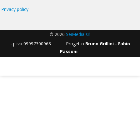
Privacy policy
© 2026
SeiMedia srl
- p.iva 09997300968 Progetto
Bruno Grillini - Fabio
Passoni