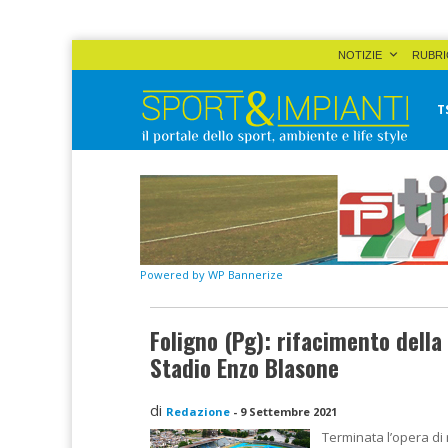
Skip
NOTIZIE
RUBRI
to
content
T
Sport&Impianti
notizie, prodotti, aziende dello sport facility
Powered by WP Bannerize
Foligno (Pg): rifacimento della 
Stadio Enzo Blasone
di
Redazione
-
9 Settembre 2021
Terminata l’opera di 