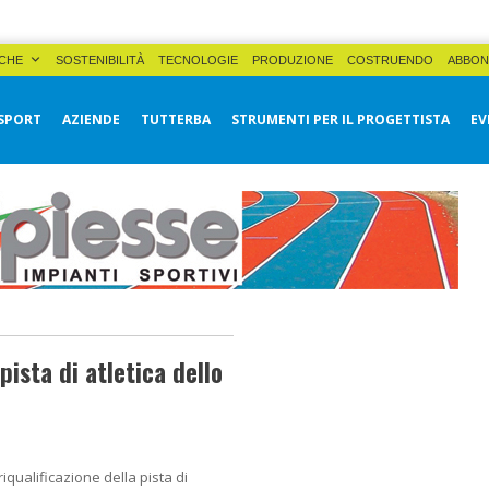
CHE
SOSTENIBILITÀ
TECNOLOGIE
PRODUZIONE
COSTRUENDO
ABBON
SPORT
AZIENDE
TUTTERBA
STRUMENTI PER IL PROGETTISTA
EV
pista di atletica dello
riqualificazione della pista di