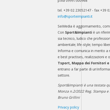
p.iva 09997300968
tel. +39 02 23052147 - fax +39 
info@sporteimpianti.it
SeiMedia è aggiornamento, comu
Con
Sport&Impianti
è un riferi
sia tecnico, ludico che professio
ambientale; life-style; tempo libe
Informa e comunica in merito a 
e best practises, realizzazioni e 
Tsport, Mappa dei Fornitori 
entrano a far parte di un'informa
settore.
Sport&Impianti è una testata qu
Monza n.2/2022 Reg. Stampa e n
Bruno Grillini
Privacy policy