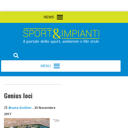
Skip
MENU
MENU
to
content
Sport&Impianti
notizie, prodotti, aziende dello sport facility
MENU
MENU
Genius loci
di
Bruno Grillini
-
23 Novembre
2017
“Un