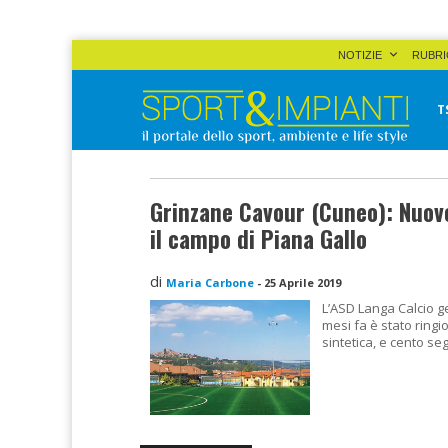
Skip
NOTIZIE
RUBRI
to
content
T
Sport&Impianti
notizie, prodotti, aziende dello sport facility
Grinzane Cavour (Cuneo): Nuov
il campo di Piana Gallo
di
Maria Carbone
-
25 Aprile 2019
L’ASD Langa Calcio ge
mesi fa è stato ring
sintetica, e cento seg