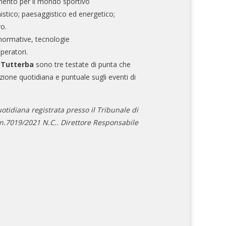
mento per il mondo sportivo
nistico; paesaggistico ed energetico;
ro.
normative, tecnologie
operatori.
e Tutterba
sono tre testate di punta che
zione quotidiana e puntuale sugli eventi di
otidiana registrata presso il Tribunale di
.7019/2021 N.C.. Direttore Responsabile