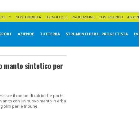
CHE
SOSTENIBILITÀ
TECNOLOGIE
PRODUZIONE
COSTRUENDO
ABBON
SPORT
AZIENDE
TUTTERBA
STRUMENTI PER IL PROGETTISTA
EV
o manto sintetico per
stisce il campo di calcio che pochi
iovanito con un nuovo manto in erba
giolini per le tribune.