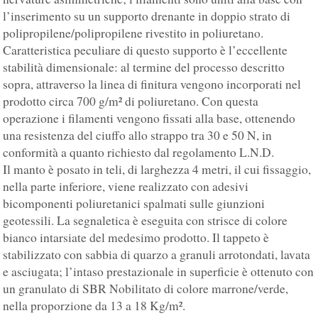
l’inserimento su un supporto drenante in doppio strato di
polipropilene/polipropilene rivestito in poliuretano.
Caratteristica peculiare di questo supporto è l’eccellente
stabilità dimensionale: al termine del processo descritto
sopra, attraverso la linea di finitura vengono incorporati nel
prodotto circa 700 g/m² di poliuretano. Con questa
operazione i filamenti vengono fissati alla base, ottenendo
una resistenza del ciuffo allo strappo tra 30 e 50 N, in
conformità a quanto richiesto dal regolamento L.N.D.
Il manto è posato in teli, di larghezza 4 metri, il cui fissaggio,
nella parte inferiore, viene realizzato con adesivi
bicomponenti poliuretanici spalmati sulle giunzioni
geotessili. La segnaletica è eseguita con strisce di colore
bianco intarsiate del medesimo prodotto. Il tappeto è
stabilizzato con sabbia di quarzo a granuli arrotondati, lavata
e asciugata; l’intaso prestazionale in superficie è ottenuto con
un granulato di SBR Nobilitato di colore marrone/verde,
nella proporzione da 13 a 18 Kg/m².