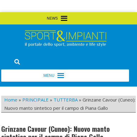
Skip
MENU
MENU
to
content
Sport&Impianti
notizie, prodotti, aziende dello sport facility
MENU
MENU
Home
»
PRINCIPALE
»
TUTTERBA
»
Grinzane Cavour (Cuneo):
Nuovo manto sintetico per il campo di Piana Gallo
Grinzane Cavour (Cuneo): Nuovo manto
sintetico per il campo di Piana Gallo