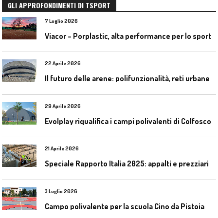
GLI APPROFONDIMENTI DI TSPORT
7 Luglio 2026
Viacor – Porplastic, alta performance per lo sport
22 Aprile 2026
I
l futuro delle arene: polifunzionalità, reti urbane e competizione globale
29 Aprile 2026
Evolplay riqualifica i campi polivalenti di Colfosco
21 Aprile 2026
Speciale Rapporto Italia 2025: appalti e prezziari
3 Luglio 2026
Campo polivalente per la scuola Cino da Pistoia