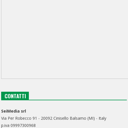
CONTATTI
SeiMedia srl
Via Per Robecco 91 - 20092 Cinisello Balsamo (MI) - Italy
p.iva 09997300968