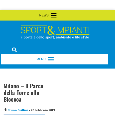
Skip
MENU
MENU
to
content
Sport&Impianti
notizie, prodotti, aziende dello sport facility
MENU
MENU
Milano – Il Parco
della Torre alla
Bicocca
di
Bruno Grillini
-
20 Febbraio 2019