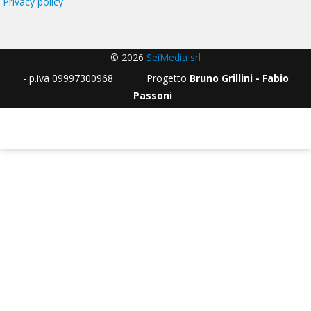
Privacy policy
© 2026
SeiMedia srl
- p.iva 09997300968 Progetto
Bruno Grillini - Fabio
Passoni