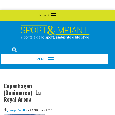
Skip
MENU
MENU
to
content
Sport&Impianti
notizie, prodotti, aziende dello sport facility
MENU
MENU
Copenhagen
(Danimarca): La
Royal Arena
di
Joseph Wolfe
-
22 Ottobre 2018