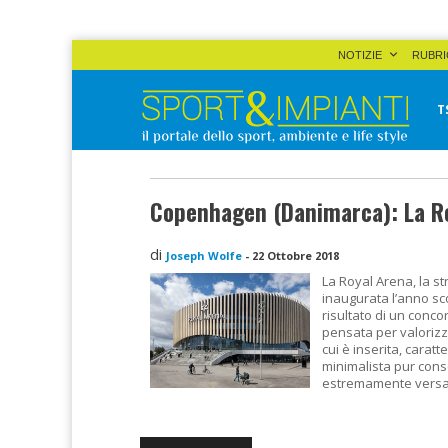
Skip
NOTIZIE
RUBRI
to
content
T
Sport&Impianti
notizie, prodotti, aziende dello sport facility
Copenhagen (Danimarca): La R
di
Joseph Wolfe
-
22 Ottobre 2018
La Royal Arena, la st
inaugurata l’anno sc
risultato di un concor
pensata per valorizza
cui è inserita, carat
minimalista pur con
estremamente versat