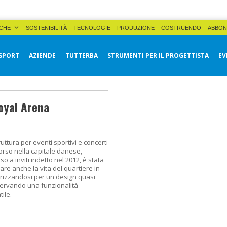
CHE
SOSTENIBILITÀ
TECNOLOGIE
PRODUZIONE
COSTRUENDO
ABBON
SPORT
AZIENDE
TUTTERBA
STRUMENTI PER IL PROGETTISTA
EV
oyal Arena
ruttura per eventi sportivi e concerti
orso nella capitale danese,
so a inviti indetto nel 2012, è stata
re anche la vita del quartiere in
terizzandosi per un design quasi
servando una funzionalità
ile.