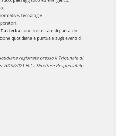
nistico; paesaggistico ed energetico;
ro.
normative, tecnologie
operatori.
e Tutterba
sono tre testate di punta che
zione quotidiana e puntuale sugli eventi di
otidiana registrata presso il Tribunale di
.7019/2021 N.C.. Direttore Responsabile