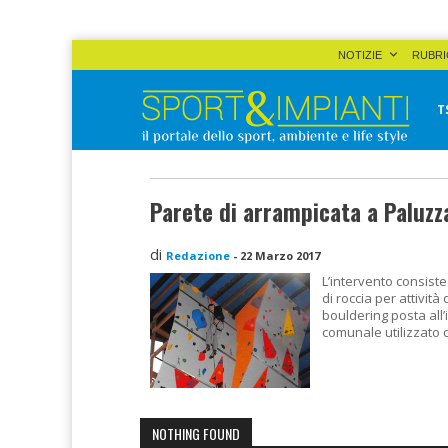
Skip
NOTIZIE
RUBRI
to
content
T
Sport&Impianti
notizie, prodotti, aziende dello sport facility
Parete di arrampicata a Paluzz
di
Redazione
-
22 Marzo 2017
L’intervento consiste
di roccia per attivit
bouldering posta all’
comunale utilizzato
NOTHING FOUND