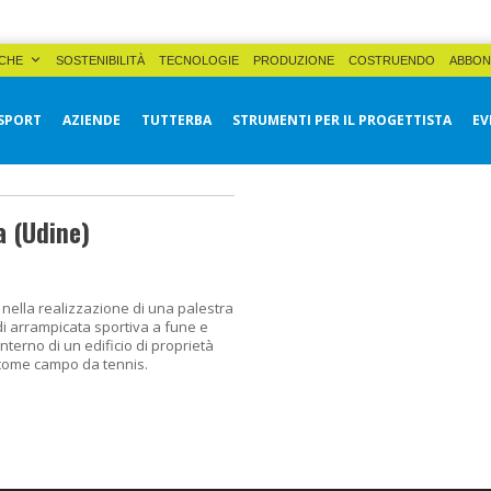
CHE
SOSTENIBILITÀ
TECNOLOGIE
PRODUZIONE
COSTRUENDO
ABBON
SPORT
AZIENDE
TUTTERBA
STRUMENTI PER IL PROGETTISTA
EV
a (Udine)
 nella realizzazione di una palestra
à di arrampicata sportiva a fune e
interno di un edificio di proprietà
 come campo da tennis.