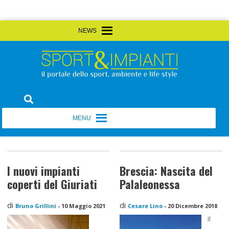
Skip
MENU
MENU
to
content
Sport&Impianti
notizie, prodotti, aziende dello sport facility
MENU
MENU
I nuovi impianti
Brescia: Nascita del
coperti del Giuriati
Palaleonessa
di
di
Bruno Grillini
-
10 Maggio 2021
Cesare Lino
-
20 Dicembre 2018
Il