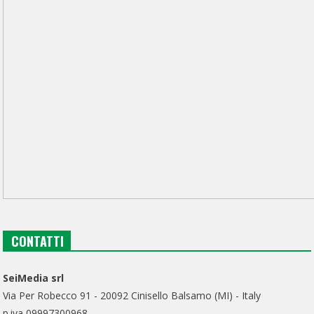
CONTATTI
SeiMedia srl
Via Per Robecco 91 - 20092 Cinisello Balsamo (MI) - Italy
p.iva 09997300968