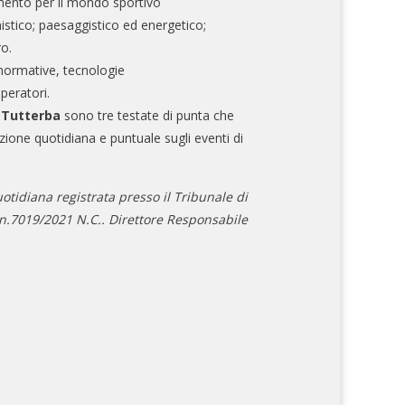
mento per il mondo sportivo
nistico; paesaggistico ed energetico;
ro.
normative, tecnologie
operatori.
e Tutterba
sono tre testate di punta che
zione quotidiana e puntuale sugli eventi di
otidiana registrata presso il Tribunale di
.7019/2021 N.C.. Direttore Responsabile