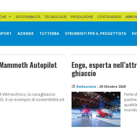
CHE
SOSTENIBILITÀ
TECNOLOGIE
PRODUZIONE
COSTRUENDO
ABBON
SPORT
AZIENDE
TUTTERBA
STRUMENTI PER IL PROGETTISTA
EV
o Mammoth Autopilot
Engo, esperta nell’attr
ghiaccio
di
Redazione
-
20 Ottobre 2020
 di WM technics, la rasaghiaccio
Forte 
, è un esempio di sostenibilità ed
partner
qualità
mondia