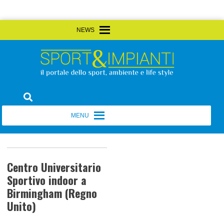
Skip
MENU
MENU
to
content
Sport&Impianti
notizie, prodotti, aziende dello sport facility
MENU
MENU
Centro Universitario
Sportivo indoor a
Birmingham (Regno
Unito)