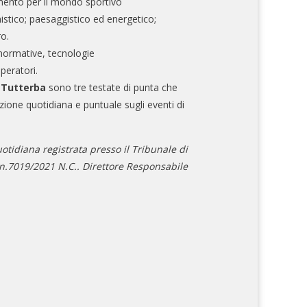
mento per il mondo sportivo
nistico; paesaggistico ed energetico;
ro.
normative, tecnologie
operatori.
e Tutterba
sono tre testate di punta che
zione quotidiana e puntuale sugli eventi di
otidiana registrata presso il Tribunale di
.7019/2021 N.C.. Direttore Responsabile