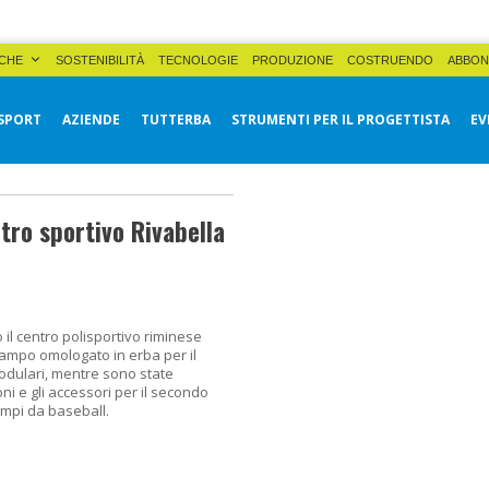
CHE
SOSTENIBILITÀ
TECNOLOGIE
PRODUZIONE
COSTRUENDO
ABBON
SPORT
AZIENDE
TUTTERBA
STRUMENTI PER IL PROGETTISTA
EV
ntro sportivo Rivabella
il centro polisportivo riminese
ampo omologato in erba per il
odulari, mentre sono state
ni e gli accessori per il secondo
mpi da baseball.