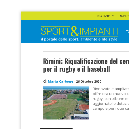
Skip
NOTIZIE
RUBRI
to
content
T
Sport&Impianti
notizie, prodotti, aziende dello sport facility
Rimini: Riqualificazione del ce
per il rugby e il baseball
di
Maria Carbone
-
26 Ottobre 2020
Rinnovato e ampliato 
offre ora un nuovo c
rugby, con tribune m
aggiornate le dotazio
campo e per i due ca