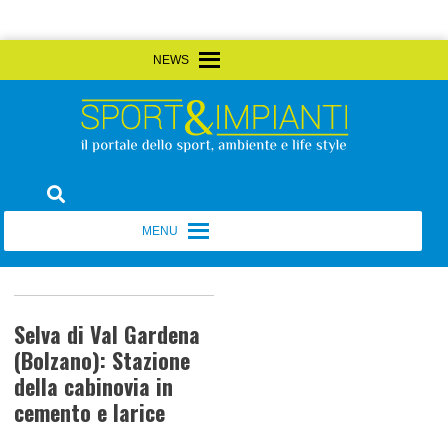
Skip
MENU
MENU
to
content
Sport&Impianti
notizie, prodotti, aziende dello sport facility
MENU
MENU
Selva di Val Gardena
(Bolzano): Stazione
della cabinovia in
cemento e larice