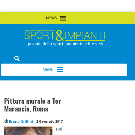
Skip
MENU
MENU
to
content
Sport&Impianti
notizie, prodotti, aziende dello sport facility
MENU
MENU
Pittura murale a Tor
Marancia, Roma
di
Bruno Grillini
-
2 Gennaio 2017
Dal