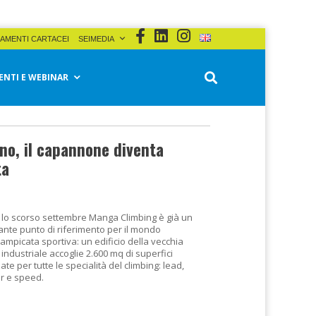
AMENTI CARTACEI
SEIMEDIA
ENTI E WEBINAR
no, il capannone diventa
ta
 lo scorso settembre Manga Climbing è già un
ante punto di riferimento per il mondo
rampicata sportiva: un edificio della vecchia
industriale accoglie 2.600 mq di superfici
ate per tutte le specialità del climbing: lead,
r e speed.