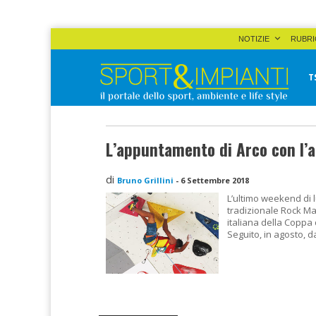
Skip
NOTIZIE
RUBRI
to
content
T
Sport&Impianti
notizie, prodotti, aziende dello sport facility
L’appuntamento di Arco con l’
di
Bruno Grillini
-
6 Settembre 2018
L’ultimo weekend di l
tradizionale Rock Ma
italiana della Coppa
Seguito, in agosto, da