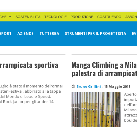
CHE
SOSTENIBILITÀ
TECNOLOGIE
PRODUZIONE
COSTRUENDO
ABBON
SPORT
AZIENDE
TUTTERBA
STRUMENTI PER IL PROGETTISTA
EV
arrampicata sportiva
Manga Climbing a Mila
palestra di arrampica
di
uglio è stato il momento dell’ormai
Bruno Grillini
-
15 Maggio 2018
ster Festival, abbinato alla tappa
Aperto
 del Mondo di Lead e Speed.
import
l Rock Junior per gli under 14.
dell’ar
Milano 
attrezz
boulde