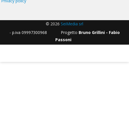
Privacy policy
© 2026
SeiMedia srl
- p.iva 09997300968 Progetto
Bruno Grillini - Fabio
Passoni