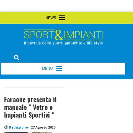
Skip
MENU
MENU
to
content
Sport&Impianti
notizie, prodotti, aziende dello sport facility
MENU
MENU
Faraone presenta il
manuale ” Vetro e
Impianti Sportivi “
di
Redazione
-
27 Agosto 2020