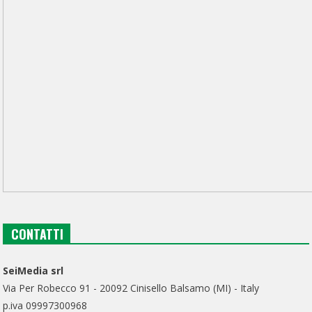
CONTATTI
SeiMedia srl
Via Per Robecco 91 - 20092 Cinisello Balsamo (MI) - Italy
p.iva 09997300968