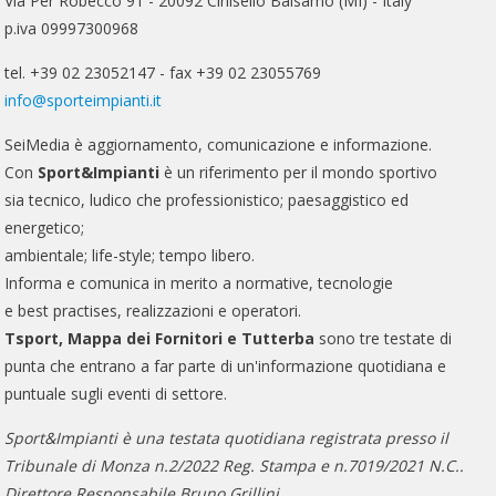
Via Per Robecco 91 - 20092 Cinisello Balsamo (MI) - Italy
p.iva 09997300968
tel. +39 02 23052147 - fax +39 02 23055769
info@sporteimpianti.it
SeiMedia è aggiornamento, comunicazione e informazione.
Con
Sport&Impianti
è un riferimento per il mondo sportivo
sia tecnico, ludico che professionistico; paesaggistico ed
energetico;
ambientale; life-style; tempo libero.
Informa e comunica in merito a normative, tecnologie
e best practises, realizzazioni e operatori.
Tsport, Mappa dei Fornitori e Tutterba
sono tre testate di
punta che entrano a far parte di un'informazione quotidiana e
puntuale sugli eventi di settore.
Sport&Impianti è una testata quotidiana registrata presso il
Tribunale di Monza n.2/2022 Reg. Stampa e n.7019/2021 N.C..
Direttore Responsabile Bruno Grillini