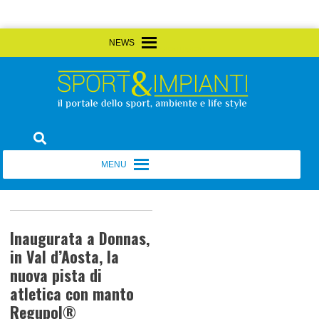
Skip
MENU
MENU
to
content
Sport&Impianti
notizie, prodotti, aziende dello sport facility
MENU
MENU
Inaugurata a Donnas,
in Val d’Aosta, la
nuova pista di
atletica con manto
Regupol®