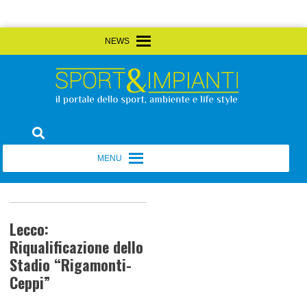
Skip
MENU
MENU
to
content
Sport&Impianti
notizie, prodotti, aziende dello sport facility
MENU
MENU
Lecco:
Riqualificazione dello
Stadio “Rigamonti-
Ceppi”