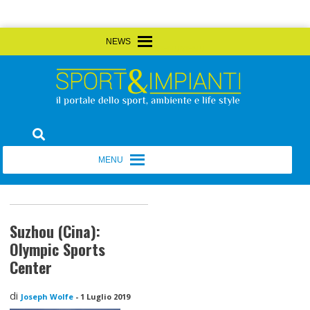
Skip
MENU
MENU
to
content
Sport&Impianti
notizie, prodotti, aziende dello sport facility
MENU
MENU
Suzhou (Cina):
Olympic Sports
Center
di
Joseph Wolfe
-
1 Luglio 2019