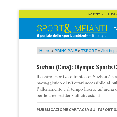
Skip
NOTIZIE
RUBRI
to
content
T
Sport&Impianti
notizie, prodotti, aziende dello sport facility
Home
»
PRINCIPALE
»
TSPORT
»
Altri impi
Suzhou (Cina): Olympic Sports 
ll centro sportivo olimpico di Suzhou è st
paesaggistico di 60 ettari accessibile al pu
l’allenamento e il tempo libero, un’arena 
per le aree residenziali circostanti.
PUBBLICAZIONE CARTACEA SU: TSPORT 3