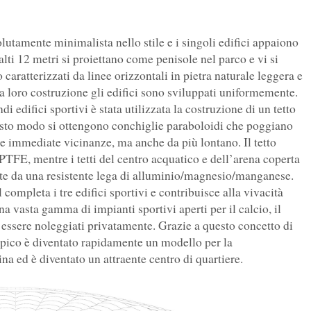
olutamente minimalista nello stile e i singoli edifici appaiono
alti 12 metri si proiettano come penisole nel parco e vi si
o caratterizzati da linee orizzontali in pietra naturale leggera e
lla loro costruzione gli edifici sono sviluppati uniformemente.
di edifici sportivi è stata utilizzata la costruzione di un tetto
uesto modo si ottengono conchiglie paraboloidi che poggiano
le immediate vicinanze, ma anche da più lontano. Il tetto
TFE, mentre i tetti del centro acquatico e dell’arena coperta
uite da una resistente lega di alluminio/magnesio/manganese.
completa i tre edifici sportivi e contribuisce alla vivacità
na vasta gamma di impianti sportivi aperti per il calcio, il
o essere noleggiati privatamente. Grazie a questo concetto di
mpico è diventato rapidamente un modello per la
ina ed è diventato un attraente centro di quartiere.