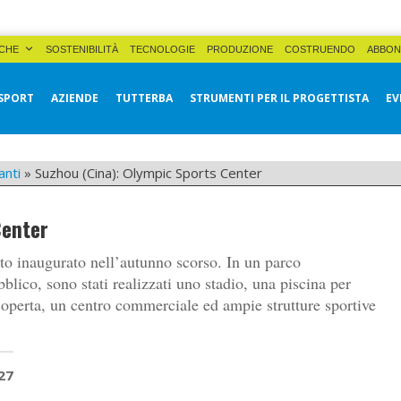
CHE
SOSTENIBILITÀ
TECNOLOGIE
PRODUZIONE
COSTRUENDO
ABBON
SPORT
AZIENDE
TUTTERBA
STRUMENTI PER IL PROGETTISTA
EV
anti
»
Suzhou (Cina): Olympic Sports Center
Center
ato inaugurato nell’autunno scorso. In un parco
bblico, sono stati realizzati uno stadio, una piscina per
coperta, un centro commerciale ed ampie strutture sportive
27