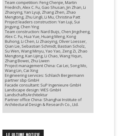
Team competition: Feng Chenjie, Martin
Friedrich, Alex C. Fu, Gao Shusan, Jin Zhan, Li
Zhaoying, Yan Lyuji, Zhang Zhen, Zhao
Mengtong, Zhu Lingli, Li Mu, Christina Patt
Project leaders construction: Yan Luji, Sui
Jingying, Chen Ying
Team construction: Nard Buijs, Chen Jingcheng,
Alex C. Fu, Hua Yue, Huang Meng, Kong
Buhong, Li Chen, Li Zhaoying, Oliver Loesser,
Qian Lie, Sebastian Schmidt, Bastian Scholz,
Su Wen, Wang Minyu, Yao Yao, Zeng Zi, Zhao
Mengtong, Kan Lijing, Li Chao, Wang Yiqun,
Zhang Bowei, Zhu Liwen
Project management China: Cai Lei, Song Mo,
Wang Lin, Cai Xing
Engineering services: Schlaich Bergermann
partner sbp GmbH
Facade consultant: SuP Ingenieure GmbH
Landscape design: WES GmbH
LandschaftsArchitektur
Partner office China: Shanghai Institute of
Architectural Design & Research Co., Ltd.
LE ULTIME NOTIZIE