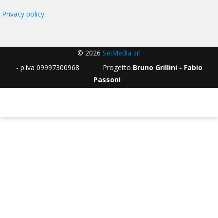
Privacy policy
© 2026
SeiMedia srl
- p.iva 09997300968 Progetto
Bruno Grillini - Fabio
Passoni