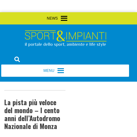
Skip
MENU
MENU
to
content
Sport&Impianti
notizie, prodotti, aziende dello sport facility
MENU
MENU
La pista più veloce
del mondo – I cento
anni dell’Autodromo
Nazionale di Monza