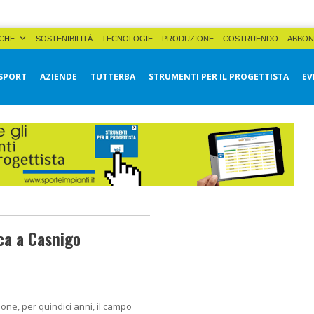
CHE
SOSTENIBILITÀ
TECNOLOGIE
PRODUZIONE
COSTRUENDO
ABBON
SPORT
AZIENDE
TUTTERBA
STRUMENTI PER IL PROGETTISTA
EV
ca a Casnigo
one, per quindici anni, il campo