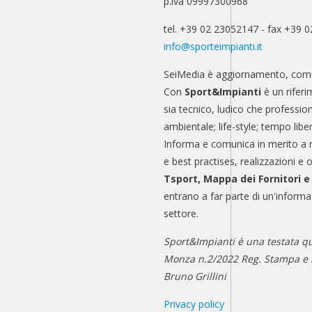
p.iva 09997300968
tel. +39 02 23052147 - fax +39 
info@sporteimpianti.it
SeiMedia è aggiornamento, comu
Con
Sport&Impianti
è un riferi
sia tecnico, ludico che professio
ambientale; life-style; tempo libe
Informa e comunica in merito a 
e best practises, realizzazioni e 
Tsport, Mappa dei Fornitori 
entrano a far parte di un'informa
settore.
Sport&Impianti è una testata qu
Monza n.2/2022 Reg. Stampa e n
Bruno Grillini
Privacy policy