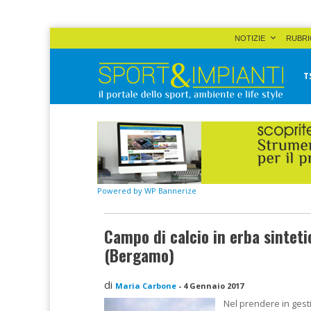
Skip
NOTIZIE
RUBRI
to
content
T
Sport&Impianti
notizie, prodotti, aziende dello sport facility
Powered by WP Bannerize
Campo di calcio in erba sinteti
(Bergamo)
di
Maria Carbone
-
4 Gennaio 2017
Nel prendere in gesti