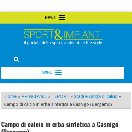
Skip
MENU
MENU
to
content
Sport&Impianti
notizie, prodotti, aziende dello sport facility
MENU
MENU
Home
»
PRINCIPALE
»
TSPORT
»
Stadi e campi di calcio
»
Campo di calcio in erba sintetica a Casnigo (Bergamo)
Campo di calcio in erba sintetica a Casnigo
(Bergamo)