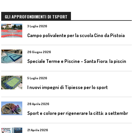
GLI APPROFONDIMENTI DI TSPORT
3 Luglio 2026
Campo polivalente per la scuola Cino da Pistoia
26 Giugno 2026
S
peciale Terme e Piscine – Santa Fiora: la piscina geotermica dell’Amiata
5 Luglio 2026
I nuovi impegni di Tipiesse per lo sport
28 Aprile 2026
S
port e colore per rigenerare la città: a settembre il convegno COLORI URBANI al Mapei Stadium
21 Aprile 2026