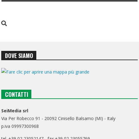
DOVE SIAMO
CONTATTI
SeiMedia srl
Via Per Robecco 91 - 20092 Cinisello Balsamo (MI) - Italy
p.iva 09997300968
tel. +39 02 23052147 - fax +39 02 23055769