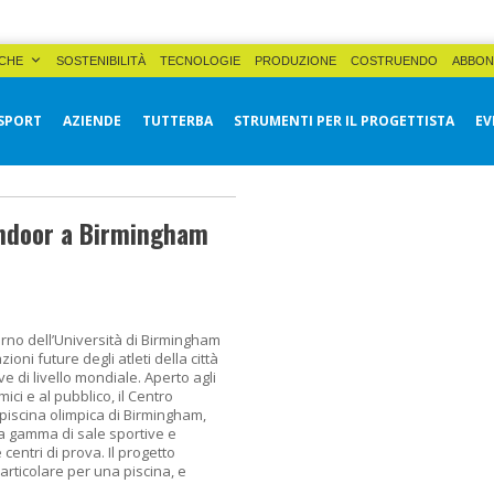
CHE
SOSTENIBILITÀ
TECNOLOGIE
PRODUZIONE
COSTRUENDO
ABBON
SPORT
AZIENDE
TUTTERBA
STRUMENTI PER IL PROGETTISTA
EV
 indoor a Birmingham
terno dell’Università di Birmingham
ioni future degli atleti della città
ve di livello mondiale. Aperto agli
ici e al pubblico, il Centro
iscina olimpica di Birmingham,
a gamma di sale sportive e
 centri di prova. Il progetto
articolare per una piscina, e