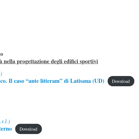
io
à nella progettazione degli edifici sportivi
)
co. Il caso “ante litteram” di Latisana (UD)
Download
r.l.)
terno
Download