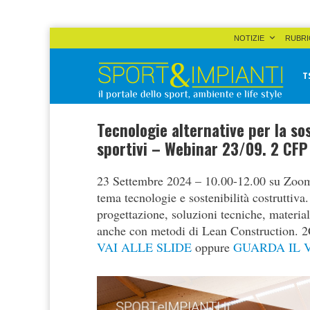
Skip
NOTIZIE
RUBRI
to
content
T
Sport&Impianti
notizie, prodotti, aziende dello sport facility
Tecnologie alternative per la sos
sportivi – Webinar 23/09. 2 CFP
23 Settembre 2024 – 10.00-12.00 su Zoom
tema tecnologie e sostenibilità costruttiva
progettazione, soluzioni tecniche, materiali
anche con metodi di Lean Construction. 2C
VAI ALLE SLIDE
oppure
GUARDA IL 