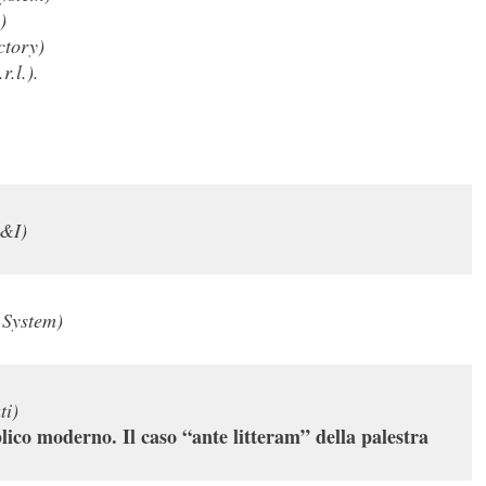
)
ctory)
r.l.).
S&I)
 System)
ti)
ico moderno. Il caso “ante litteram” della palestra