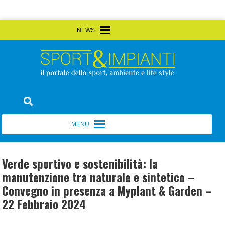
Skip
MENU
MENU
to
content
Sport&Impianti
notizie, prodotti, aziende dello sport facility
MENU
MENU
Verde sportivo e sostenibilità: la
manutenzione tra naturale e sintetico –
Convegno in presenza a Myplant & Garden –
22 Febbraio 2024