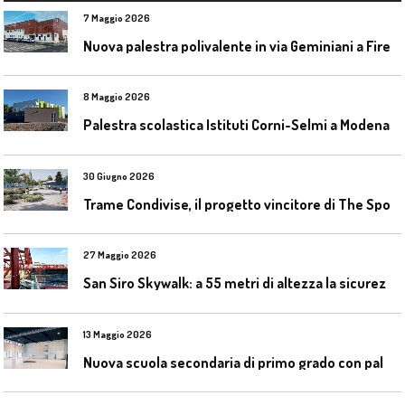
7 Maggio 2026
N
uova palestra polivalente in via Geminiani a Firenze
8 Maggio 2026
Palestra scolastica Istituti Corni-Selmi a Modena
30 Giugno 2026
T
rame Condivise, il progetto vincitore di The Sport District per Codroipo
27 Maggio 2026
S
an Siro Skywalk: a 55 metri di altezza la sicurezza diventa parte dell’esperienza
13 Maggio 2026
N
uova scuola secondaria di primo grado con palestra a Ozzano Emilia