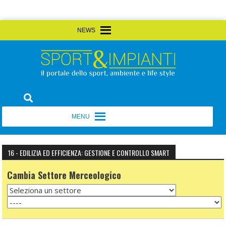
Skip
MENU
MENU
to
content
Sport&Impianti
notizie, prodotti, aziende dello sport facility
MENU
MENU
16 - EDILIZIA ED EFFICIENZA: GESTIONE E CONTROLLO SMART
Cambia Settore Merceologico