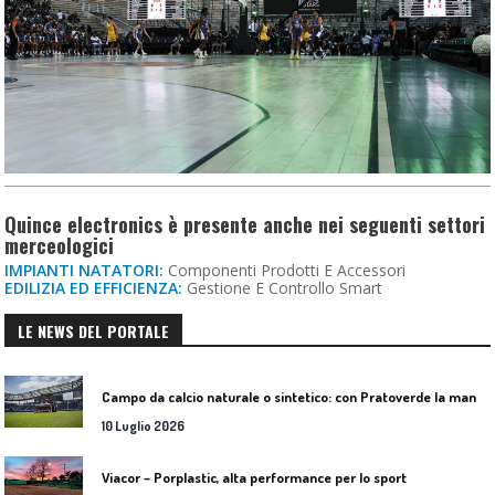
Quince electronics è presente anche nei seguenti settori
merceologici
IMPIANTI NATATORI:
Componenti Prodotti E Accessori
EDILIZIA ED EFFICIENZA:
Gestione E Controllo Smart
LE NEWS DEL PORTALE
C
ampo da calcio naturale o sintetico: con Pratoverde la manutenzione fa la differenza
10 Luglio 2026
Viacor – Porplastic, alta performance per lo sport