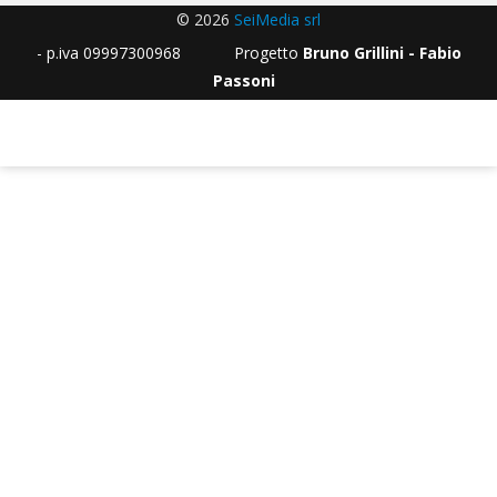
© 2026
SeiMedia srl
- p.iva 09997300968 Progetto
Bruno Grillini - Fabio
Passoni