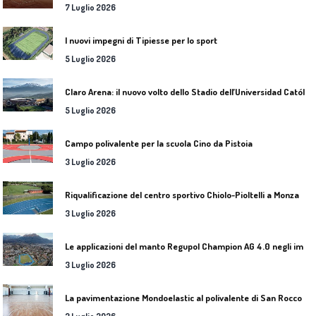
7 Luglio 2026
I nuovi impegni di Tipiesse per lo sport
5 Luglio 2026
C
laro Arena: il nuovo volto dello Stadio dell’Universidad Católica
5 Luglio 2026
Campo polivalente per la scuola Cino da Pistoia
3 Luglio 2026
Riqualificazione del centro sportivo Chiolo-Pioltelli a Monza
3 Luglio 2026
L
e applicazioni del manto Regupol Champion AG 4.0 negli impianti di atletica leggera
3 Luglio 2026
L
a pavimentazione Mondoelastic al polivalente di San Rocco Castagnaretta