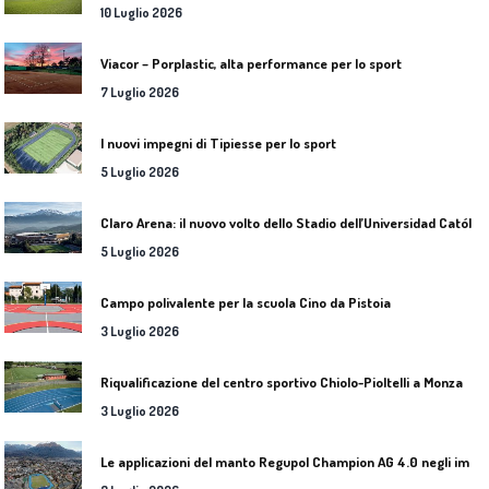
10 Luglio 2026
Viacor – Porplastic, alta performance per lo sport
7 Luglio 2026
I nuovi impegni di Tipiesse per lo sport
5 Luglio 2026
C
laro Arena: il nuovo volto dello Stadio dell’Universidad Católica
5 Luglio 2026
Campo polivalente per la scuola Cino da Pistoia
3 Luglio 2026
Riqualificazione del centro sportivo Chiolo-Pioltelli a Monza
3 Luglio 2026
L
e applicazioni del manto Regupol Champion AG 4.0 negli impianti di atletica leggera