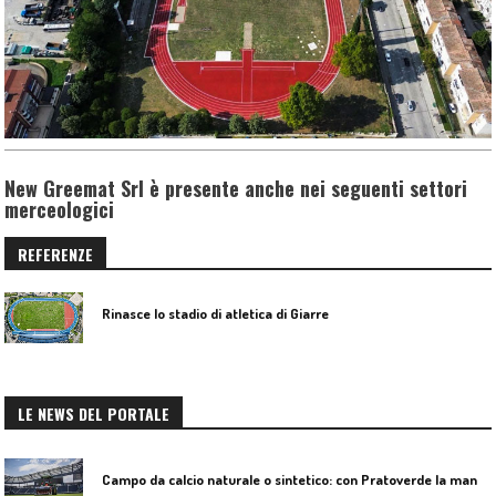
New Greemat Srl è presente anche nei seguenti settori
merceologici
REFERENZE
Rinasce lo stadio di atletica di Giarre
LE NEWS DEL PORTALE
C
ampo da calcio naturale o sintetico: con Pratoverde la manutenzione fa la differenza