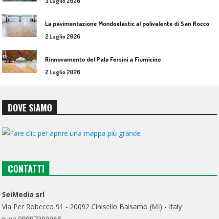
3 Luglio 2026
L
a pavimentazione Mondoelastic al polivalente di San Rocco Castagnaretta
2 Luglio 2026
Rinnovamento del Pala Fersini a Fiumicino
2 Luglio 2026
DOVE SIAMO
CONTATTI
SeiMedia srl
Via Per Robecco 91 - 20092 Cinisello Balsamo (MI) - Italy
p.iva 09997300968