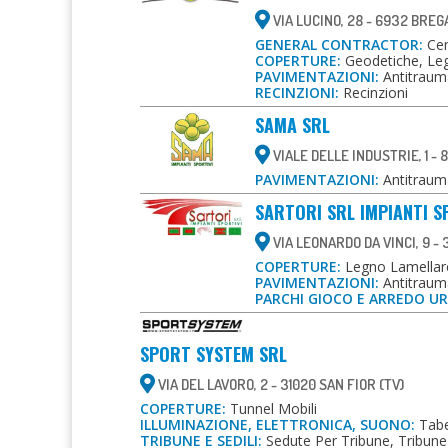
VIA LUCINO, 28 - 6932 BRE
GENERAL CONTRACTOR:
Cen
COPERTURE:
Geodetiche, Leg
PAVIMENTAZIONI:
Antitrauma
RECINZIONI:
Recinzioni
SAMA SRL
VIALE DELLE INDUSTRIE, 1 -
PAVIMENTAZIONI:
Antitrauma
SARTORI SRL IMPIANTI S
VIA LEONARDO DA VINCI, 9 -
COPERTURE:
Legno Lamellare
PAVIMENTAZIONI:
Antitrauma
PARCHI GIOCO E ARREDO U
SPORT SYSTEM SRL
VIA DEL LAVORO, 2 - 31020 SAN FIOR (TV)
COPERTURE:
Tunnel Mobili
ILLUMINAZIONE, ELETTRONICA, SUONO:
Tabel
TRIBUNE E SEDILI:
Sedute Per Tribune, Tribune R