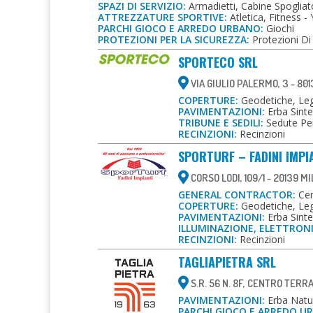
SPAZI DI SERVIZIO:
Armadietti, Cabine Spogliat
ATTREZZATURE SPORTIVE:
Atletica, Fitness -
PARCHI GIOCO E ARREDO URBANO:
Giochi
PROTEZIONI PER LA SICUREZZA:
Protezioni Di 
SPORTECO SRL
VIA GIULIO PALERMO, 3 - 801
COPERTURE:
Geodetiche, Le
PAVIMENTAZIONI:
Erba Sinte
TRIBUNE E SEDILI:
Sedute Pe
RECINZIONI:
Recinzioni
SPORTURF – FADINI IMPI
CORSO LODI, 109/1 - 20139 M
GENERAL CONTRACTOR:
Cent
COPERTURE:
Geodetiche, Leg
PAVIMENTAZIONI:
Erba Sinte
ILLUMINAZIONE, ELETTRON
RECINZIONI:
Recinzioni
TAGLIAPIETRA SRL
S.R. 56 N. 8F, CENTRO TERR
PAVIMENTAZIONI:
Erba Natura
PARCHI GIOCO E ARREDO U