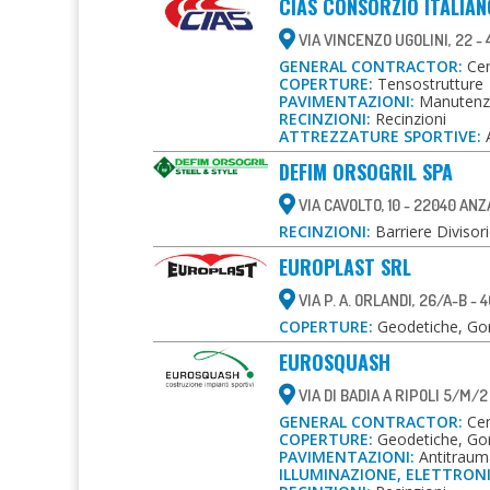
CIAS CONSORZIO ITALIAN
VIA VINCENZO UGOLINI, 22 - 4
GENERAL CONTRACTOR:
Cent
COPERTURE:
Tensostrutture
PAVIMENTAZIONI:
Manutenzio
RECINZIONI:
Recinzioni
ATTREZZATURE SPORTIVE:
A
DEFIM ORSOGRIL SPA
VIA CAVOLTO, 10 - 22040 AN
RECINZIONI:
Barriere Divisori
EUROPLAST SRL
VIA P. A. ORLANDI, 26/A-B -
COPERTURE:
Geodetiche, Gonf
EUROSQUASH
VIA DI BADIA A RIPOLI 5/M/2
GENERAL CONTRACTOR:
Cent
COPERTURE:
Geodetiche, Gon
PAVIMENTAZIONI:
Antitrauma
ILLUMINAZIONE, ELETTRON