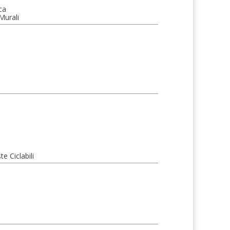
ca
Murali
e Ciclabili