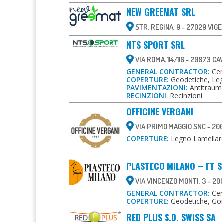
NEW GREEMAT SRL
STR. REGINA, 9 - 27029 VIG
NTS SPORT SRL
VIA ROMA, 114/116 - 20873 C
GENERAL CONTRACTOR:
Cent
COPERTURE:
Geodetiche, Leg
PAVIMENTAZIONI:
Antitrauma
RECINZIONI:
Recinzioni
OFFICINE VERGANI
VIA PRIMO MAGGIO SNC - 20
COPERTURE:
Legno Lamellare,
PLASTECO MILANO – FT 
VIA VINCENZO MONTI, 3 - 20
GENERAL CONTRACTOR:
Cent
COPERTURE:
Geodetiche, Gon
RED PLUS S.D. SWISS SA