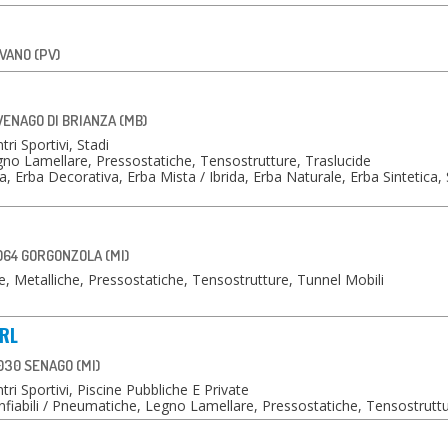
EVANO (PV)
AVENAGO DI BRIANZA (MB)
ri Sportivi, Stadi
no Lamellare, Pressostatiche, Tensostrutture, Traslucide
, Erba Decorativa, Erba Mista / Ibrida, Erba Naturale, Erba Sintetica,
064 GORGONZOLA (MI)
 Metalliche, Pressostatiche, Tensostrutture, Tunnel Mobili
SRL
030 SENAGO (MI)
ri Sportivi, Piscine Pubbliche E Private
fiabili / Pneumatiche, Legno Lamellare, Pressostatiche, Tensostrutt