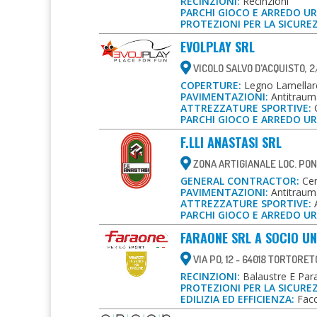
RECINZIONI:
Recinzioni
PARCHI GIOCO E ARREDO U
PROTEZIONI PER LA SICURE
EVOLPLAY SRL
VICOLO SALVO D'ACQUISTO, 2
COPERTURE:
Legno Lamellar
PAVIMENTAZIONI:
Antitrauma
ATTREZZATURE SPORTIVE:
C
PARCHI GIOCO E ARREDO U
F.LLI ANASTASI SRL
ZONA ARTIGIANALE LOC. PON
GENERAL CONTRACTOR:
Cen
PAVIMENTAZIONI:
Antitrauma
ATTREZZATURE SPORTIVE:
A
PARCHI GIOCO E ARREDO U
FARAONE SRL A SOCIO U
VIA PO, 12 - 64018 TORTORET
RECINZIONI:
Balaustre E Parap
PROTEZIONI PER LA SICURE
EDILIZIA ED EFFICIENZA:
Facc