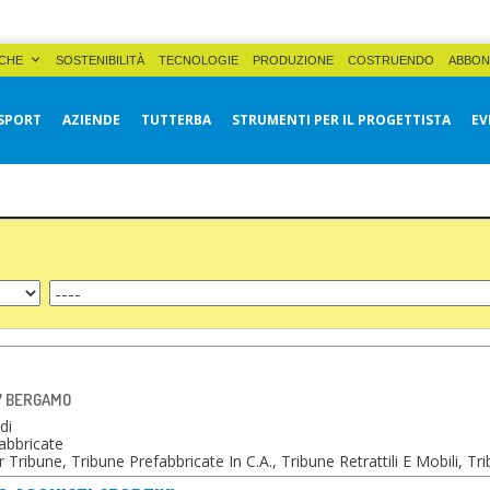
CHE
SOSTENIBILITÀ
TECNOLOGIE
PRODUZIONE
COSTRUENDO
ABBON
SPORT
AZIENDE
TUTTERBA
STRUMENTI PER IL PROGETTISTA
EV
27 BERGAMO
di
abbricate
Tribune, Tribune Prefabbricate In C.a., Tribune Retrattili E Mobili, Tr