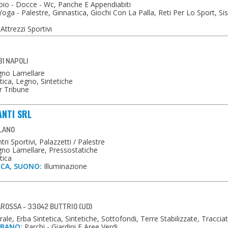
oio - Docce - Wc, Panche E Appendiabiti
 Yoga - Palestre, Ginnastica, Giochi Con La Palla, Reti Per Lo Sport, Si
Attrezzi Sportivi
31 NAPOLI
gno Lamellare
tica, Legno, Sintetiche
r Tribune
ANTI SRL
ILANO
ri Sportivi, Palazzetti / Palestre
no Lamellare, Pressostatiche
tica
ICA, SUONO:
Illuminazione
AROSSA - 33042 BUTTRIO (UD)
le, Erba Sintetica, Sintetiche, Sottofondi, Terre Stabilizzate, Traccia
RBANO:
Parchi - Giardini E Aree Verdi