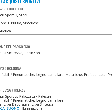
O ACQUISTI SPORTIVI
7121 FORLÌ (FC)
ri Sportivi, Stadi
ne E Pulizia, Sintetiche
tletica
ZANO DEL PARCO (CO)
e Di Sicurezza, Recinzioni
 40139 BOLOGNA
iabili / Pneumatiche, Legno Lamellare, Metalliche, Prefabbricate, Pr
 - 50126 FIRENZE
ri Sportivi, Palazzetti / Palestre
fiabili / Pneumatiche, Legno Lamellare
, Erba Decorativa, Erba Sintetica
ICA, SUONO:
Illuminazione