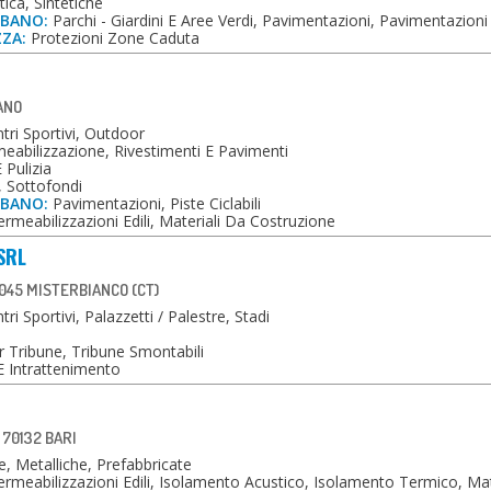
ica, Sintetiche
RBANO:
Parchi - Giardini E Aree Verdi, Pavimentazioni, Pavimentazioni
ZZA:
Protezioni Zone Caduta
LANO
tri Sportivi, Outdoor
abilizzazione, Rivestimenti E Pavimenti
Pulizia
, Sottofondi
RBANO:
Pavimentazioni, Piste Ciclabili
rmeabilizzazioni Edili, Materiali Da Costruzione
SRL
045 MISTERBIANCO (CT)
ri Sportivi, Palazzetti / Palestre, Stadi
 Tribune, Tribune Smontabili
E Intrattenimento
- 70132 BARI
, Metalliche, Prefabbricate
rmeabilizzazioni Edili, Isolamento Acustico, Isolamento Termico, Mat