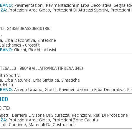
RBANO:
Pavimentazioni, Pavimentazioni In Erba Decorativa, Segnaleti
ZZA:
Protezioni Aree Gioco, Protezioni Di Attrezzi Sportivi, Protezioni 
/D - 24050 GRASSOBBIO (BG)
e
, Erba Decorativa, Sintetiche
alisthenics - Crossfit
RBANO:
Giochi, Giochi Inclusivi
TEGALLO - 98049 VILLAFRANCA TIRRENA (ME)
tri Sportivi
, Erba Naturale, Erba Sintetica, Sintetiche
tletica
RBANO:
Arredo Urbano, Giochi, Pavimentazioni In Erba Decorativa, Pist
NICO
O (TE)
etti, Barriere Divisorie Di Sicurezza, Recinzioni, Reti Di Protezione
ZZA:
Protezioni Aree Gioco, Protezioni Zone Caduta
iate Continue, Materiali Da Costruzione