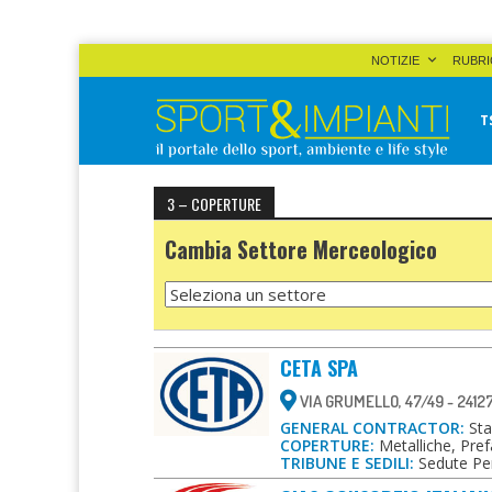
Skip
NOTIZIE
RUBRI
to
content
T
Sport&Impianti
notizie, prodotti, aziende dello sport facility
3 – COPERTURE
Cambia Settore Merceologico
CETA SPA
VIA GRUMELLO, 47/49 - 241
GENERAL CONTRACTOR:
Sta
COPERTURE:
Metalliche, Pref
TRIBUNE E SEDILI:
Sedute Per 