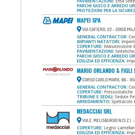
PAVIMENTAZIONI:
Erba Sintet
PARCHI GIOCO E ARREDO U
PROTEZIONI PER LA SICURE
MAPEI SPA
VIA CAFIERO, 22 - 20158 MI
GENERAL CONTRACTOR:
Cen
IMPIANTI NATATORI:
Imperme
COPERTURE:
Manutenzione E 
PAVIMENTAZIONI:
Sintetiche
PARCHI GIOCO E ARREDO U
EDILIZIA ED EFFICIENZA:
Impe
MARIO ORLANDO & FIGLI 
CORSO CARLO MARX, 96 - 95
GENERAL CONTRACTOR:
Cent
COPERTURE:
Pressostatiche
TRIBUNE E SEDILI:
Sedute Per
ARREDAMENTO:
Spettacolo 
MEDACCIAI SRL
VIA E. MELISBURGO N.13 Z.I. 
COPERTURE:
Legno Lamellare
EDILIZIA ED EFFICIENZA:
Impe