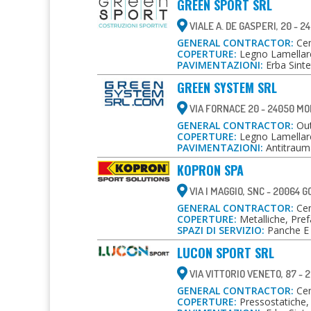
GREEN SPORT SRL
VIALE A. DE GASPERI, 20 - 2
GENERAL CONTRACTOR:
Cent
COPERTURE:
Legno Lamellare
PAVIMENTAZIONI:
Erba Sintet
GREEN SYSTEM SRL
VIA FORNACE 20 - 24050 MOR
GENERAL CONTRACTOR:
Ou
COPERTURE:
Legno Lamellare
PAVIMENTAZIONI:
Antitrauma
KOPRON SPA
VIA I MAGGIO, SNC - 20064 
GENERAL CONTRACTOR:
Cent
COPERTURE:
Metalliche, Pref
SPAZI DI SERVIZIO:
Panche E 
LUCON SPORT SRL
VIA VITTORIO VENETO, 87 - 
GENERAL CONTRACTOR:
Cen
COPERTURE:
Pressostatiche,