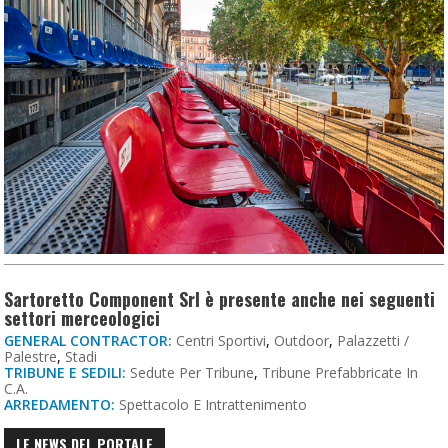
Sartoretto Component Srl è presente anche nei seguenti
settori merceologici
GENERAL CONTRACTOR:
Centri Sportivi
,
Outdoor
,
Palazzetti /
Palestre
,
Stadi
TRIBUNE E SEDILI:
Sedute Per Tribune
,
Tribune Prefabbricate In
C.a.
ARREDAMENTO:
Spettacolo E Intrattenimento
LE NEWS DEL PORTALE