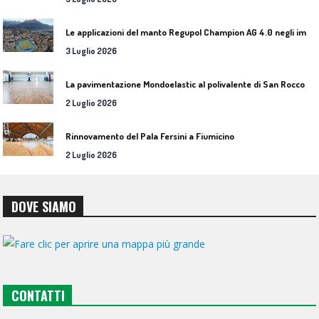
L
e applicazioni del manto Regupol Champion AG 4.0 negli impianti di atletica leggera
3 Luglio 2026
L
a pavimentazione Mondoelastic al polivalente di San Rocco Castagnaretta
2 Luglio 2026
Rinnovamento del Pala Fersini a Fiumicino
2 Luglio 2026
DOVE SIAMO
CONTATTI