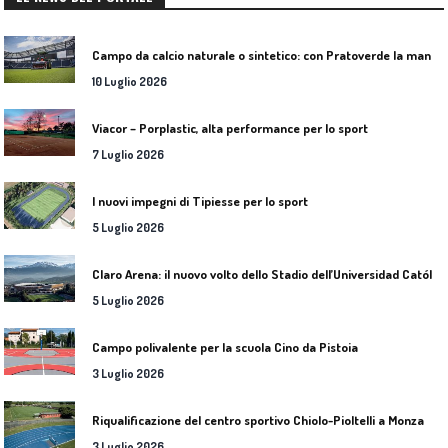
C
ampo da calcio naturale o sintetico: con Pratoverde la manutenzione fa la differenza
10 Luglio 2026
Viacor – Porplastic, alta performance per lo sport
7 Luglio 2026
I nuovi impegni di Tipiesse per lo sport
5 Luglio 2026
C
laro Arena: il nuovo volto dello Stadio dell’Universidad Católica
5 Luglio 2026
Campo polivalente per la scuola Cino da Pistoia
3 Luglio 2026
Riqualificazione del centro sportivo Chiolo-Pioltelli a Monza
3 Luglio 2026