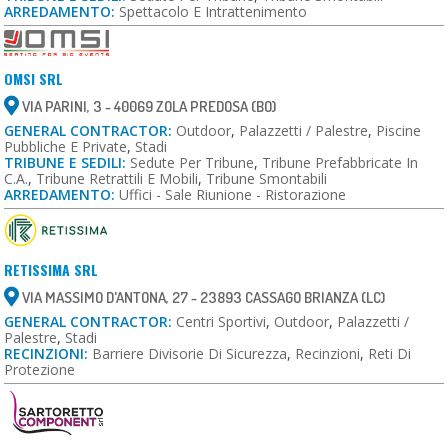
ARREDAMENTO:
Spettacolo E Intrattenimento
OMSI SRL
VIA PARINI, 3 - 40069 ZOLA PREDOSA (BO)
GENERAL CONTRACTOR:
Outdoor
,
Palazzetti / Palestre
,
Piscine
Pubbliche E Private
,
Stadi
TRIBUNE E SEDILI:
Sedute Per Tribune
,
Tribune Prefabbricate In
C.a.
,
Tribune Retrattili E Mobili
,
Tribune Smontabili
ARREDAMENTO:
Uffici - Sale Riunione - Ristorazione
RETISSIMA SRL
VIA MASSIMO D'ANTONA, 27 - 23893 CASSAGO BRIANZA (LC)
GENERAL CONTRACTOR:
Centri Sportivi
,
Outdoor
,
Palazzetti /
Palestre
,
Stadi
RECINZIONI:
Barriere Divisorie Di Sicurezza
,
Recinzioni
,
Reti Di
Protezione