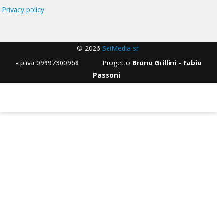
Privacy policy
© 2026
SeiMedia srl
- p.iva 09997300968 Progetto
Bruno Grillini - Fabio
Passoni