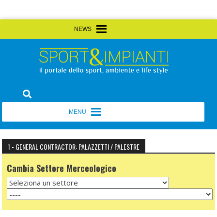
Skip
MENU
MENU
to
content
Sport&Impianti
notizie, prodotti, aziende dello sport facility
MENU
MENU
1 - GENERAL CONTRACTOR: PALAZZETTI / PALESTRE
Cambia Settore Merceologico