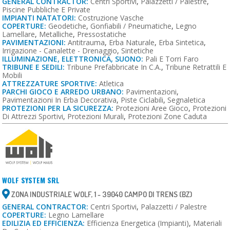
GENERAL CONTRACTOR:
Centri Sportivi
,
Palazzetti / Palestre
,
Piscine Pubbliche E Private
IMPIANTI NATATORI:
Costruzione Vasche
COPERTURE:
Geodetiche
,
Gonfiabili / Pneumatiche
,
Legno
Lamellare
,
Metalliche
,
Pressostatiche
PAVIMENTAZIONI:
Antitrauma
,
Erba Naturale
,
Erba Sintetica
,
Irrigazione - Canalette - Drenaggio
,
Sintetiche
ILLUMINAZIONE, ELETTRONICA, SUONO:
Pali E Torri Faro
TRIBUNE E SEDILI:
Tribune Prefabbricate In C.a.
,
Tribune Retrattili E
Mobili
ATTREZZATURE SPORTIVE:
Atletica
PARCHI GIOCO E ARREDO URBANO:
Pavimentazioni
,
Pavimentazioni In Erba Decorativa
,
Piste Ciclabili
,
Segnaletica
PROTEZIONI PER LA SICUREZZA:
Protezioni Aree Gioco
,
Protezioni
Di Attrezzi Sportivi
,
Protezioni Murali
,
Protezioni Zone Caduta
WOLF SYSTEM SRL
ZONA INDUSTRIALE WOLF, 1 - 39040 CAMPO DI TRENS (BZ)
GENERAL CONTRACTOR:
Centri Sportivi
,
Palazzetti / Palestre
COPERTURE:
Legno Lamellare
EDILIZIA ED EFFICIENZA:
Efficienza Energetica (impianti)
,
Materiali