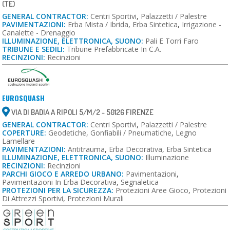
(TE)
GENERAL CONTRACTOR:
Centri Sportivi
,
Palazzetti / Palestre
PAVIMENTAZIONI:
Erba Mista / Ibrida
,
Erba Sintetica
,
Irrigazione -
Canalette - Drenaggio
ILLUMINAZIONE, ELETTRONICA, SUONO:
Pali E Torri Faro
TRIBUNE E SEDILI:
Tribune Prefabbricate In C.a.
RECINZIONI:
Recinzioni
EUROSQUASH
VIA DI BADIA A RIPOLI 5/M/2 - 50126 FIRENZE
GENERAL CONTRACTOR:
Centri Sportivi
,
Palazzetti / Palestre
COPERTURE:
Geodetiche
,
Gonfiabili / Pneumatiche
,
Legno
Lamellare
PAVIMENTAZIONI:
Antitrauma
,
Erba Decorativa
,
Erba Sintetica
ILLUMINAZIONE, ELETTRONICA, SUONO:
Illuminazione
RECINZIONI:
Recinzioni
PARCHI GIOCO E ARREDO URBANO:
Pavimentazioni
,
Pavimentazioni In Erba Decorativa
,
Segnaletica
PROTEZIONI PER LA SICUREZZA:
Protezioni Aree Gioco
,
Protezioni
Di Attrezzi Sportivi
,
Protezioni Murali