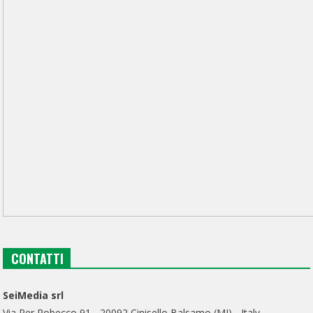
CONTATTI
SeiMedia srl
Via Per Robecco 91 - 20092 Cinisello Balsamo (MI) - Italy