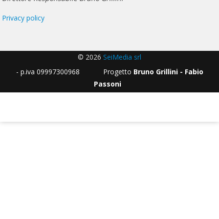
Privacy policy
© 2026
SeiMedia srl
- p.iva 09997300968 Progetto
Bruno Grillini - Fabio
Passoni