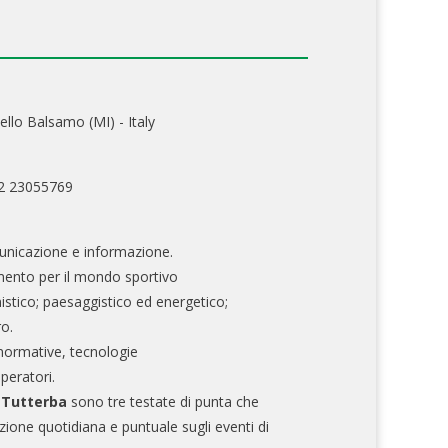
ello Balsamo (MI) - Italy
02 23055769
nicazione e informazione.
mento per il mondo sportivo
nistico; paesaggistico ed energetico;
ro.
normative, tecnologie
operatori.
e Tutterba
sono tre testate di punta che
zione quotidiana e puntuale sugli eventi di