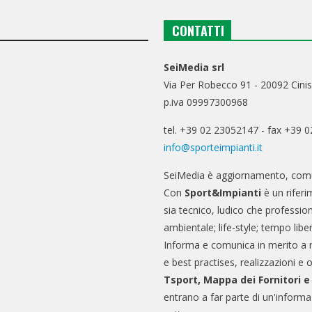
CONTATTI
SeiMedia srl
Via Per Robecco 91 - 20092 Cinis
p.iva 09997300968
tel. +39 02 23052147 - fax +39 
info@sporteimpianti.it
SeiMedia è aggiornamento, comu
Con
Sport&Impianti
è un riferi
sia tecnico, ludico che professio
ambientale; life-style; tempo libe
Informa e comunica in merito a 
e best practises, realizzazioni e 
Tsport, Mappa dei Fornitori 
entrano a far parte di un'informa