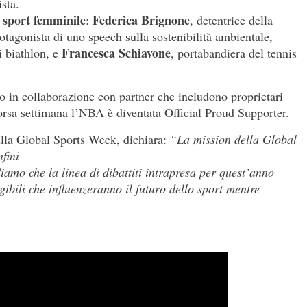
sta.
o sport femminile
Federica Brignone
:
, detentrice della
tagonista di uno speech sulla sostenibilità ambientale,
Francesca Schiavone
i biathlon, e
, portabandiera del tennis
o in collaborazione con partner che includono proprietari
scorsa settimana l’NBA è diventata Official Proud Supporter.
ella Global Sports Week, dichiara:
“La mission della Global
fini
ediamo che la linea di dibattiti intrapresa per quest’anno
gibili che influenzeranno il futuro dello sport mentre