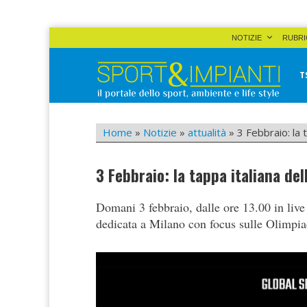
Skip
NOTIZIE
RUBRI
to
content
T
Sport&Impianti
notizie, prodotti, aziende dello sport facility
Home
»
Notizie
»
attualità
»
3 Febbraio: la
3 Febbraio: la tappa italiana de
Domani 3 febbraio, dalle ore 13.00 in live
dedicata a Milano con focus sulle Olimpiadi