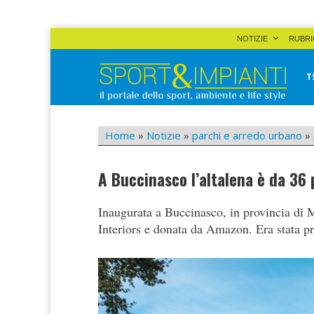
Skip
NOTIZIE
RUBRI
to
content
T
Sport&Impianti
notizie, prodotti, aziende dello sport facility
Home
»
Notizie
»
parchi e arredo urbano
»
A Buccinasco l’altalena è da 36 
Inaugurata a Buccinasco, in provincia di M
Interiors e donata da Amazon. Era stata pr