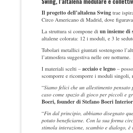
Swing, l’altalena modulare e colletti
Il progetto dell’altalena Swing
trae ispi
Circo Americano di Madrid, dove figuravano,
un insieme di 
La struttura si compone di
altalene colorata: 12 i moduli, e 3 le sedut
Tubolari metallici giuntati sostengono l’al
l’atmosfera suggestiva nelle ore notturne.
acciaio e legno
I materiali scelti –
– posson
scomporre e ricomporre i moduli singoli, 
“
Siamo felici che un allestimento pensato 
caso come spazio di gioco per piccoli e 
Boeri, founder di Stefano Boeri Interio
“
Fin dal principio, abbiamo disegnato qu
potuto beneficiarne. Con la sua forma cir
stimola interazione, scambio e dialogo, è u