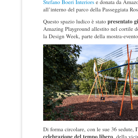
Stefano Boeri Interiors
e donata da Amazon
all’interno del parco della Passeggiata Ros
presentato g
Questo spazio ludico è stato
Amazing Playground allestito nel cortile d
la Design Week, parte della mostra-even
l
Di forma circolare, con le sue 36 sedute,
celebrazione del tempo libero
, della vic