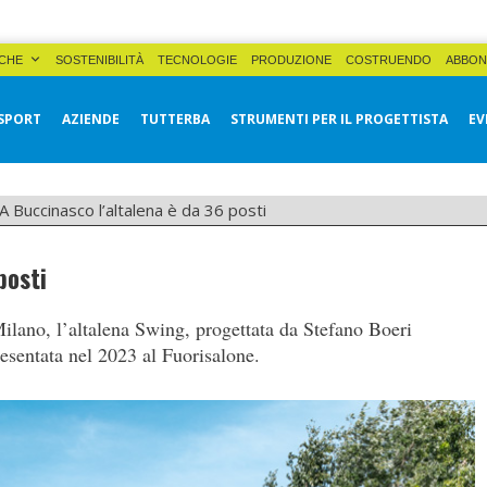
CHE
SOSTENIBILITÀ
TECNOLOGIE
PRODUZIONE
COSTRUENDO
ABBON
SPORT
AZIENDE
TUTTERBA
STRUMENTI PER IL PROGETTISTA
EV
A Buccinasco l’altalena è da 36 posti
posti
ilano, l’altalena Swing, progettata da Stefano Boeri
esentata nel 2023 al Fuorisalone.