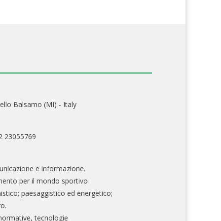
ello Balsamo (MI) - Italy
02 23055769
nicazione e informazione.
mento per il mondo sportivo
nistico; paesaggistico ed energetico;
ro.
normative, tecnologie