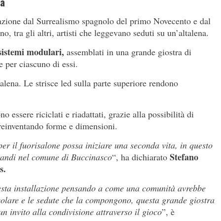
va
razione dal Surrealismo spagnolo del primo Novecento e dal
 tra gli altri, artisti che leggevano seduti su un’altalena.
sistemi modulari,
assemblati in una grande giostra di
e per ciascuno di essi.
talena. Le strisce led sulla parte superiore rendono
o essere riciclati e riadattati, grazie alla possibilità di
reinventando forme e dimensioni.
per il fuorisalone possa iniziare una seconda vita, in questo
Stefano
grandi nel comune di Buccinasco
“, ha dichiarato
rs.
esta installazione pensando a come una comunità avrebbe
colare e le sedute che la compongono, questa grande giostra
n invito alla condivisione attraverso il gioco
”, è