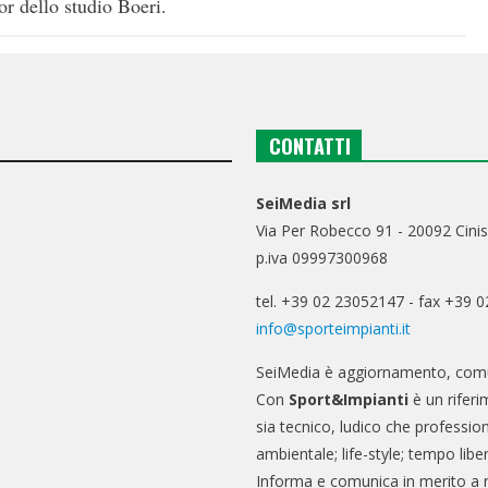
or dello studio Boeri.
CONTATTI
SeiMedia srl
Via Per Robecco 91 - 20092 Cinis
p.iva 09997300968
tel. +39 02 23052147 - fax +39 
info@sporteimpianti.it
SeiMedia è aggiornamento, comu
Con
Sport&Impianti
è un riferi
sia tecnico, ludico che professio
ambientale; life-style; tempo libe
Informa e comunica in merito a 