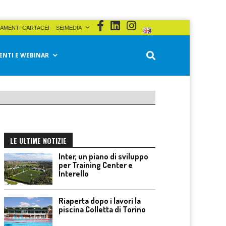
AMENTI CARTACEI
SEIMEDIA
ENTI E WEBINAR
LE ULTIME NOTIZIE
Inter, un piano di sviluppo
per Training Center e
Interello
Riaperta dopo i lavori la
piscina Colletta di Torino